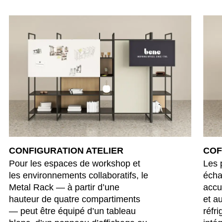
CONFIGURATION ATELIER
COF
Pour les espaces de workshop et
Les 
les environnements collaboratifs, le
écha
Metal Rack — à partir d’une
accue
hauteur de quatre compartiments
et a
— peut être équipé d’un tableau
réfr