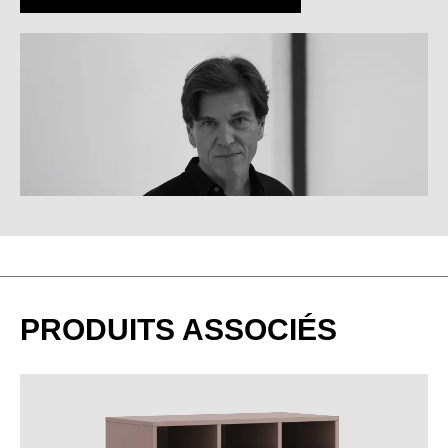
METAL RACK INSPIRATION #06
BU hêtre naturel
PRODUITS ASSOCIÉS
EF chêne naturel
EG chêne gris