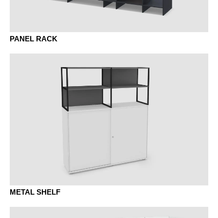
KQ châtaignier gris
PANEL RACK
NA noyer anthracite
NB noyer umbra
NR noyer sienne
METAL SHELF