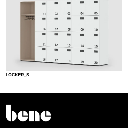
NF noyer américan
MELAMINE - MÉLAMINE
EZ chêne vicenza
MA aluminium
MAK Érable classique
MB basalte
LOCKER_S
MBK hêtre classique
MC canvas
MD gris urbain