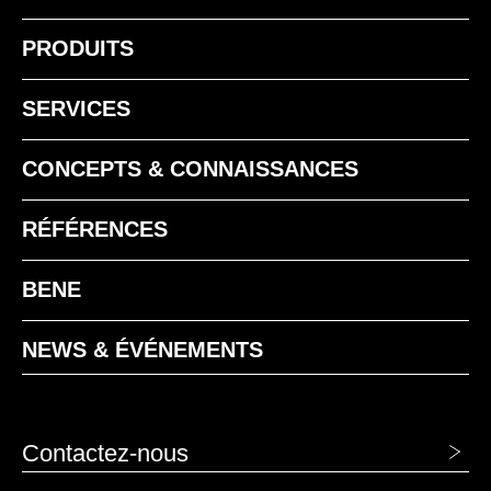
PRODUITS
SERVICES
MEK chêne Kendal
CONCEPTS & CONNAISSANCES
MNP Noix Pavia
RÉFÉRENCES
BENE
NEWS & ÉVÉNEMENTS
MH gris pierra
MQ blanc office
Contactez-nous