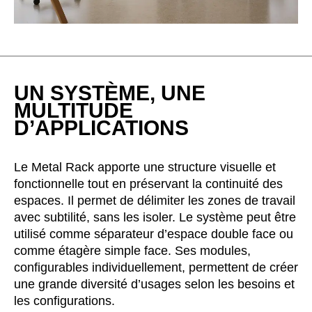
Luxembourg
(LU)
Malaisie
(MY)
Maroc
(MA)
Mauritanie
(MR)
Nigeria
UN SYSTÈME, UNE
(NG)
MULTITUDE
Norvège
(NO)
D’APPLICATIONS
Nouvelle-Zélande
(NZ)
Oman
(OM)
Le Metal Rack apporte une structure visuelle et
Pays-Bas
(NL)
fonctionnelle tout en préservant la continuité des
Philippines
(PH)
espaces. Il permet de délimiter les zones de travail
Pologne
(PL)
avec subtilité, sans les isoler. Le système peut être
Portugal
(PT)
utilisé comme séparateur d’espace double face ou
Qatar
comme étagère simple face. Ses modules,
(QA)
configurables individuellement, permettent de créer
Reste du monde
()
une grande diversité d’usages selon les besoins et
Roumanie
(RO)
les configurations.
Russie
(RU)