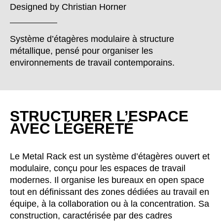
Bulgaria
(BG)
Designed by
Christian Horner
Canada
(CA)
Chine
(CN)
Système d’étagères modulaire à structure
Corée du Sud
(KR)
métallique, pensé pour organiser les
Croatie
(HR)
environnements de travail contemporains.
Côte d'Ivoire
(CI)
Danemark
(DK)
Espagne
(ES)
STRUCTURER L’ESPACE
Finlande
(FI)
AVEC LÉGÈRETÉ
France
(FR)
Ghana
(GH)
Le Metal Rack est un système d’étagères ouvert et
Grande-Bretagne
(GB)
modulaire, conçu pour les espaces de travail
Grèce
(GR)
modernes. Il organise les bureaux en open space
Guinée
(GN)
tout en définissant des zones dédiées au travail en
Hong Kong
équipe, à la collaboration ou à la concentration. Sa
(HK)
construction, caractérisée par des cadres
Hongrie
(HU)