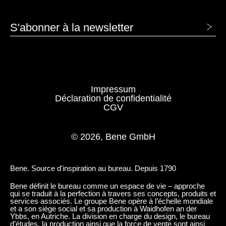
S'abonner à la newsletter
MP platine
Impressum
Déclaration de confidentialité
CGV
MS anthracite
MSW Blanc Neige
MW blanc
NG noyer gris
© 2026, Bene GmbH
TM taupe
Vert Jade
Bene. Source d'inspiration au bureau. Depuis 1790
Bene définit le bureau comme un espace de vie – approche
qui se traduit à la perfection à travers ses concepts, produits et
services associés. Le groupe Bene opère à l’échelle mondiale
SURFACE THERMOLAQUÉ - MAT
et a son siège social et sa production à Waidhofen an der
Ybbs, en Autriche. La division en charge du design, le bureau
SU taupe mat
d’études, la production ainsi que la force de vente sont ainsi