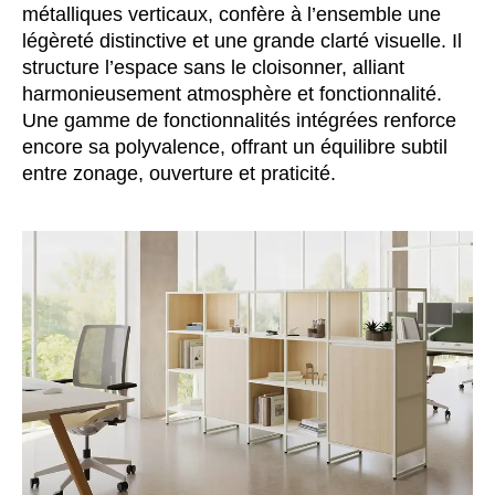
métalliques verticaux, confère à l’ensemble une
Inde
(IN)
légèreté distinctive et une grande clarté visuelle. Il
Indonésie
(ID)
structure l’espace sans le cloisonner, alliant
Iran
(IR)
harmonieusement atmosphère et fonctionnalité.
Une gamme de fonctionnalités intégrées renforce
Irlande
(IE)
encore sa polyvalence, offrant un équilibre subtil
Irlande du Nord (UK)
(GB)
entre zonage, ouverture et praticité.
Israël
(IL)
Italie
(IT)
Japon
(JP)
Jordanie
(JO)
Kazakhstan
(KZ)
Kenya
(KE)
Koweït
(KW)
Lettonie
(LV)
Liechtenstein
(LI)
Lituanie
(LT)