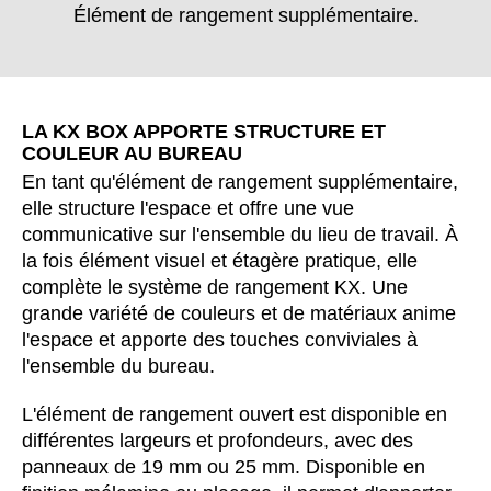
Bulgaria
(BG)
Élément de rangement supplémentaire.
Canada
(CA)
Chine
(CN)
Corée du Sud
(KR)
LA KX BOX APPORTE STRUCTURE ET
Croatie
(HR)
COULEUR AU BUREAU
Côte d'Ivoire
(CI)
En tant qu'élément de rangement supplémentaire,
Danemark
(DK)
elle structure l'espace et offre une vue
Espagne
(ES)
communicative sur l'ensemble du lieu de travail. À
la fois élément visuel et étagère pratique, elle
Finlande
(FI)
complète le système de rangement KX. Une
France
(FR)
grande variété de couleurs et de matériaux anime
Ghana
(GH)
l'espace et apporte des touches conviviales à
Grande-Bretagne
(GB)
l'ensemble du bureau.
Grèce
(GR)
L'élément de rangement ouvert est disponible en
Guinée
(GN)
différentes largeurs et profondeurs, avec des
Hong Kong
(HK)
panneaux de 19 mm ou 25 mm. Disponible en
Hongrie
(HU)