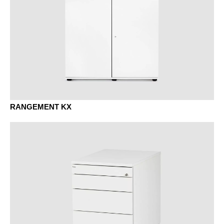
RANGEMENT KX
BJ bambou
BU hêtre naturel
EF chêne naturel