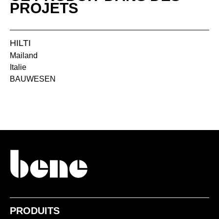
PROJETS
HILTI
Mailand
Italie
NA noyer anthracite
BAUWESEN
NF noyer américan
NR noyer sienne
PRODUITS