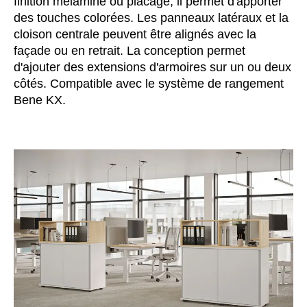
finition mélamine ou placage, il permet d'apporter
Inde
(IN)
des touches colorées. Les panneaux latéraux et la
cloison centrale peuvent être alignés avec la
Indonésie
(ID)
façade ou en retrait. La conception permet
Iran
(IR)
d'ajouter des extensions d'armoires sur un ou deux
Irlande
(IE)
côtés. Compatible avec le système de rangement
Irlande du Nord (UK)
(GB)
Bene KX.
Israël
(IL)
Italie
(IT)
Japon
(JP)
Jordanie
(JO)
Kazakhstan
(KZ)
Kenya
(KE)
Koweït
(KW)
Lettonie
(LV)
Liechtenstein
(LI)
Lituanie
(LT)