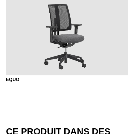
KD châtaignier naturel
EQUO
KP châtaignier brun
KQ châtaignier gris
NB noyer umbra
CE PRODUIT DANS DES