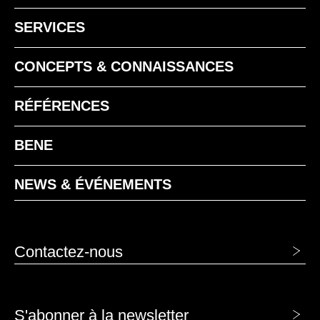
MELAMINE - MÉLAMINE
SERVICES
MA aluminium
CONCEPTS & CONNAISSANCES
RÉFÉRENCES
BENE
EZ chêne vicenza
NEWS & ÉVÉNEMENTS
Contactez-nous
S'abonner à la newsletter