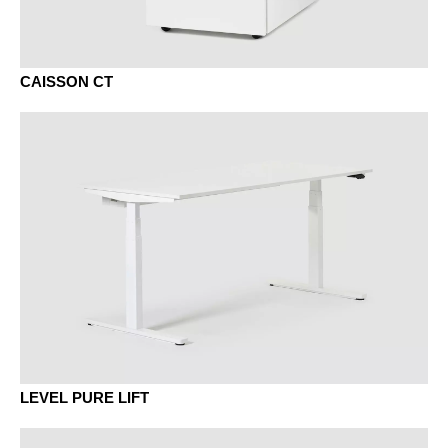
EG chêne gris
CAISSON CT
ER chêne amaretto
EV chêne vulcano
EY chêne sylt
LEVEL PURE LIFT