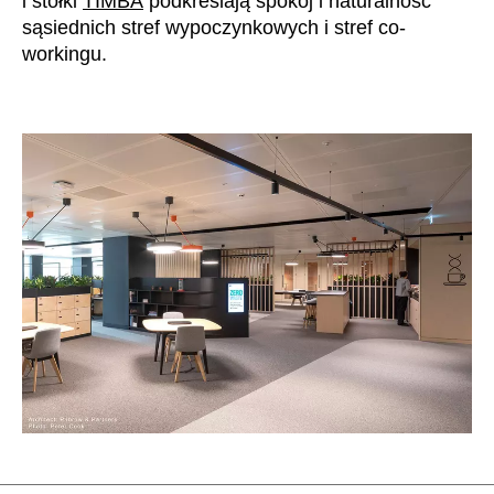
i stołki
TIMBA
podkreślają spokój i naturalność
sąsiednich stref wypoczynkowych i stref co-
workingu.