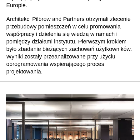
Europie.
Irlandia Północna
(GB)
Izrael
(IL)
Architekci Pilbrow and Partners otrzymali zlecenie
Japonia
(JP)
przebudowy pomieszczeń w celu promowania
współpracy i dzielenia się wiedzą w ramach i
Jordania
(JO)
pomiędzy działami instytutu. Pierwszym krokiem
Kanada
(CA)
było zbadanie bieżących zachowań użytkowników.
Katar
(QA)
Wyniki zostały przeanalizowane przy użyciu
Kazachstan
(KZ)
oprogramowania wspierającego proces
Kenia
projektowania.
(KE)
Korea Południowa
(KR)
Kuwejt
(KW)
Liechtenstein
(LI)
Litwa
(LT)
Luksemburg
(LU)
Malezja
(MY)
Maroko
(MA)