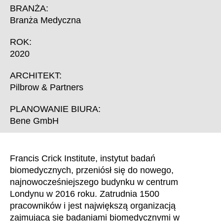
Chorwacja
(HR)
BRANŻA:
Dania
(DK)
Branża Medyczna
Egipt
(EG)
ROK:
Filipiny
(PH)
2020
Finlandia
(FI)
Francja
ARCHITEKT:
(FR)
Pilbrow & Partners
Ghana
(GH)
Grecja
(GR)
PLANOWANIE BIURA:
Gwinea
(GN)
Bene GmbH
Hiszpania
(ES)
Holandia
(NL)
Francis Crick Institute, instytut badań
Hongkong
(HK)
biomedycznych, przeniósł się do nowego,
Indie
(IN)
najnowocześniejszego budynku w centrum
Indonezja
(ID)
Londynu w 2016 roku. Zatrudnia 1500
Iran
(IR)
pracowników i jest największą organizacją
zajmującą się badaniami biomedycznymi w
Irlandia
(IE)