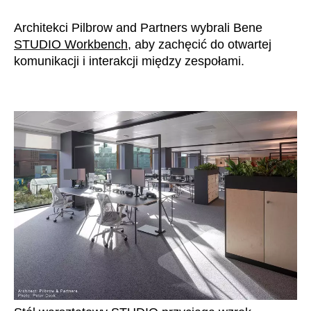
Szwajcaria
(CH)
Architekci Pilbrow and Partners wybrali Bene
Szwecja
(SE)
STUDIO Workbench
, aby zachęcić do otwartej
Słowacja
(SK)
komunikacji i interakcji między zespołami.
Słowenia
(SI)
Tajlandia
(TH)
Tajwan
(TW)
Tanzania
(TZ)
Tunezja
(TN)
Ukraina
(UA)
Wielka Brytania
(GB)
Wybrzeże Kości Słoniowej
(CI)
Węgry
(HU)
Włochy
(IT)
Zjednoczone Emiraty Arabskie
(AE)
Łotwa
(LV)