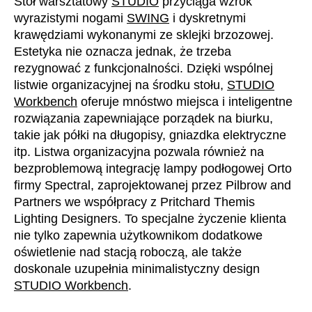
Stół warsztatowy
STUDIO
przyciąga wzrok
wyrazistymi nogami
SWING
i dyskretnymi
krawędziami wykonanymi ze sklejki brzozowej.
Estetyka nie oznacza jednak, że trzeba
rezygnować z funkcjonalności. Dzięki wspólnej
listwie organizacyjnej na środku stołu,
STUDIO
Workbench
oferuje mnóstwo miejsca i inteligentne
rozwiązania zapewniające porządek na biurku,
takie jak półki na długopisy, gniazdka elektryczne
itp. Listwa organizacyjna pozwala również na
bezproblemową integrację lampy podłogowej Orto
firmy Spectral, zaprojektowanej przez Pilbrow and
Partners we współpracy z Pritchard Themis
Lighting Designers. To specjalne życzenie klienta
nie tylko zapewnia użytkownikom dodatkowe
oświetlenie nad stacją roboczą, ale także
doskonale uzupełnia minimalistyczny design
STUDIO Workbench
.