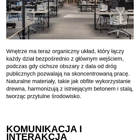
Mauretania
(MR)
Niemcy
(DE)
Nigeria
(NG)
Norwegia
(NO)
Nowa Zelandia
(NZ)
Oman
(OM)
Wnętrze ma teraz organiczny układ, który łączy
Polska
(PL)
każdy dział bezpośrednio z głównym wejściem,
podczas gdy cichsze obszary z dala od dróg
Portugalia
(PT)
publicznych pozwalają na skoncentrowaną pracę.
Republika Czeska
(CZ)
Naturalne materiały, takie jak obfite wykorzystanie
Republika Południowej Afryki
(ZA)
drewna, harmonizują z istniejącym betonem i stalą,
Reszta świata
()
tworząc przytulne środowisko.
Rosja
(RU)
Rumunia
(RO)
Senegal
(SN)
KOMUNIKACJA I
Serbia
(RS)
INTERAKCJA
Singapur
(SG)