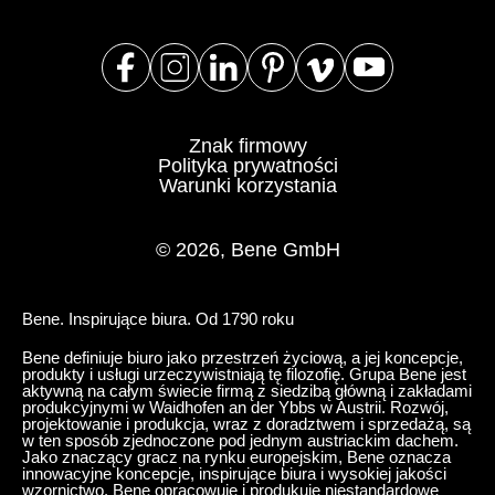
Szwajcaria
(CH)
Szwecja
(SE)
Słowacja
(SK)
Słowenia
(SI)
Znak firmowy
Tajlandia
(TH)
Polityka prywatności
Warunki korzystania
Tajwan
(TW)
Tanzania
(TZ)
© 2026, Bene GmbH
Tunezja
(TN)
Ukraina
(UA)
Wielka Brytania
Bene. Inspirujące biura. Od 1790 roku
(GB)
Wybrzeże Kości Słoniowej
(CI)
Bene definiuje biuro jako przestrzeń życiową, a jej koncepcje,
produkty i usługi urzeczywistniają tę filozofię. Grupa Bene jest
Węgry
(HU)
aktywną na całym świecie firmą z siedzibą główną i zakładami
produkcyjnymi w Waidhofen an der Ybbs w Austrii. Rozwój,
Włochy
(IT)
projektowanie i produkcja, wraz z doradztwem i sprzedażą, są
w ten sposób zjednoczone pod jednym austriackim dachem.
Zjednoczone Emiraty Arabskie
(AE)
Jako znaczący gracz na rynku europejskim, Bene oznacza
innowacyjne koncepcje, inspirujące biura i wysokiej jakości
Łotwa
(LV)
wzornictwo. Bene opracowuje i produkuje niestandardowe