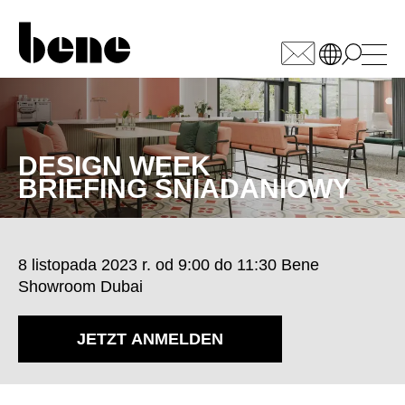
WÄHLEN SIE IHREN
MARKT
DESIGN WEEK
Arabia Saudyjska
(SA)
BRIEFING ŚNIADANIOWY
Armenia
(AM)
Australia
(AU)
Austria
(AT)
8 listopada 2023 r. od 9:00 do 11:30 Bene
Bahrajn
(BH)
Showroom Dubai
Belgia
(BE)
Białoruś
(BY)
JETZT ANMELDEN
Bułgaria
(BG)
Chiny
(CN)