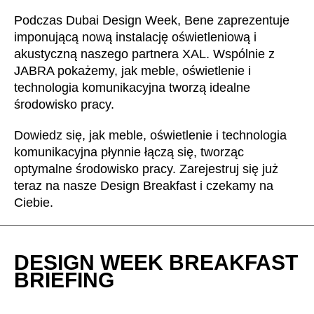
Chorwacja
(HR)
Podczas Dubai Design Week, Bene zaprezentuje
Dania
(DK)
imponującą nową instalację oświetleniową i
Egipt
(EG)
akustyczną naszego partnera XAL. Wspólnie z
Filipiny
(PH)
JABRA pokażemy, jak meble, oświetlenie i
Finlandia
technologia komunikacyjna tworzą idealne
(FI)
środowisko pracy.
Francja
(FR)
Ghana
(GH)
Dowiedz się, jak meble, oświetlenie i technologia
Grecja
(GR)
komunikacyjna płynnie łączą się, tworząc
Gwinea
optymalne środowisko pracy. Zarejestruj się już
(GN)
teraz na nasze Design Breakfast i czekamy na
Hiszpania
(ES)
Ciebie.
Holandia
(NL)
Hongkong
(HK)
Indie
(IN)
DESIGN WEEK BREAKFAST
Indonezja
(ID)
BRIEFING
Iran
(IR)
Irlandia
(IE)