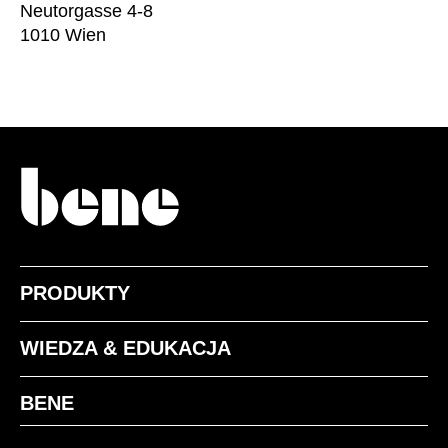
Mauretania
Neutorgasse 4-8
(MR)
1010 Wien
Niemcy
(DE)
Nigeria
(NG)
Norwegia
(NO)
Nowa Zelandia
(NZ)
Oman
(OM)
Polska
(PL)
Portugalia
(PT)
Republika Czeska
(CZ)
Republika Południowej Afryki
(ZA)
PRODUKTY
Reszta świata
()
Rosja
(RU)
WIEDZA & EDUKACJA
Rumunia
(RO)
Senegal
(SN)
BENE
Serbia
(RS)
Singapur
(SG)