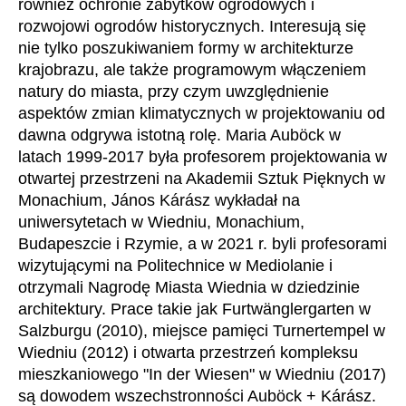
również ochronie zabytków ogrodowych i
Chorwacja
(HR)
rozwojowi ogrodów historycznych. Interesują się
Dania
(DK)
nie tylko poszukiwaniem formy w architekturze
Egipt
(EG)
krajobrazu, ale także programowym włączeniem
Filipiny
(PH)
natury do miasta, przy czym uwzględnienie
Finlandia
aspektów zmian klimatycznych w projektowaniu od
(FI)
dawna odgrywa istotną rolę. Maria Auböck w
Francja
(FR)
latach 1999-2017 była profesorem projektowania w
Ghana
(GH)
otwartej przestrzeni na Akademii Sztuk Pięknych w
Grecja
(GR)
Monachium, János Kárász wykładał na
Gwinea
(GN)
uniwersytetach w Wiedniu, Monachium,
Hiszpania
Budapeszcie i Rzymie, a w 2021 r. byli profesorami
(ES)
wizytującymi na Politechnice w Mediolanie i
Holandia
(NL)
otrzymali Nagrodę Miasta Wiednia w dziedzinie
Hongkong
(HK)
architektury. Prace takie jak Furtwänglergarten w
Indie
(IN)
Salzburgu (2010), miejsce pamięci Turnertempel w
Indonezja
(ID)
Wiedniu (2012) i otwarta przestrzeń kompleksu
mieszkaniowego "In der Wiesen" w Wiedniu (2017)
Iran
(IR)
są dowodem wszechstronności Auböck + Kárász.
Irlandia
(IE)