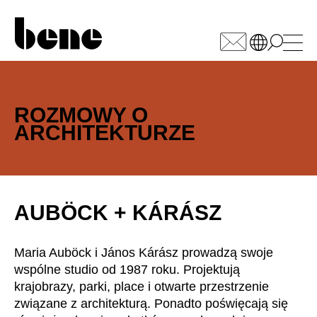
WÄHLEN SIE IHREN
MARKT
ROZMOWY O
ARCHITEKTURZE
Arabia Saudyjska
(SA)
Armenia
(AM)
Australia
(AU)
Austria
(AT)
AUBÖCK + KÁRÁSZ
Bahrajn
(BH)
Belgia
(BE)
Maria Auböck i János Kárász prowadzą swoje
Białoruś
(BY)
wspólne studio od 1987 roku. Projektują
Bułgaria
(BG)
krajobrazy, parki, place i otwarte przestrzenie
Chiny
związane z architekturą. Ponadto poświęcają się
(CN)