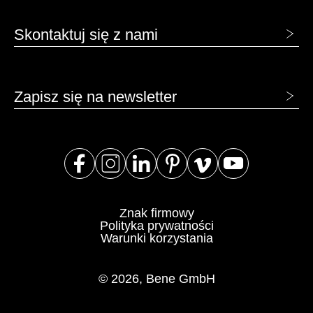
Szwajcaria
(CH)
Skontaktuj się z nami
Szwecja
(SE)
Słowacja
(SK)
Słowenia
(SI)
Zapisz się na newsletter
Tajlandia
(TH)
Tajwan
(TW)
Tanzania
(TZ)
Tunezja
(TN)
Ukraina
(UA)
Wielka Brytania
(GB)
Znak firmowy
Wybrzeże Kości Słoniowej
(CI)
Polityka prywatności
Warunki korzystania
Węgry
(HU)
Włochy
(IT)
© 2026, Bene GmbH
Zjednoczone Emiraty Arabskie
(AE)
Łotwa
(LV)