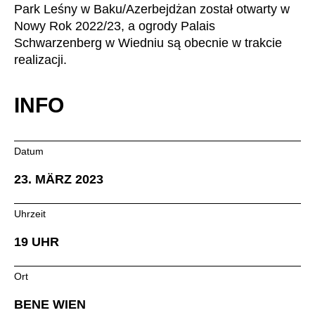
Park Leśny w Baku/Azerbejdżan został otwarty w
Irlandia Północna
(GB)
Nowy Rok 2022/23, a ogrody Palais
Izrael
(IL)
Schwarzenberg w Wiedniu są obecnie w trakcie
Japonia
(JP)
realizacji.
Jordania
(JO)
Kanada
(CA)
INFO
Katar
(QA)
Kazachstan
(KZ)
Datum
Kenia
(KE)
23. MÄRZ 2023
Korea Południowa
(KR)
Kuwejt
(KW)
Uhrzeit
Liechtenstein
(LI)
Litwa
19 UHR
(LT)
Luksemburg
(LU)
Ort
Malezja
(MY)
Maroko
(MA)
BENE WIEN