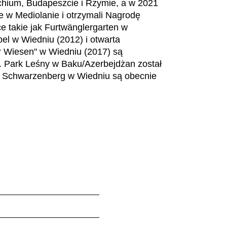
Si
chium, Budapeszcie i Rzymie, a w 2021
Korea Południowa
(KR)
ce w Mediolanie i otrzymali Nagrodę
Sz
Kuwejt
(KW)
ce takie jak Furtwänglergarten w
Sz
Liechtenstein
(LI)
el w Wiedniu (2012) i otwarta
Sł
Litwa
(LT)
r Wiesen" w Wiedniu (2017) są
Sł
 Park Leśny w Baku/Azerbejdżan został
Luksemburg
(LU)
s Schwarzenberg w Wiedniu są obecnie
Taj
Malezja
(MY)
Ta
Maroko
(MA)
Ta
Mauretania
(MR)
Tu
Niemcy
(DE)
Uk
Nigeria
(NG)
Wie
Norwegia
(NO)
Wyb
Nowa Zelandia
(NZ)
(CI)
Oman
(OM)
Wę
Wł