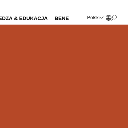
Polski
EDZA & EDUKACJA
BENE
Deutsch
English
Français
Italiano