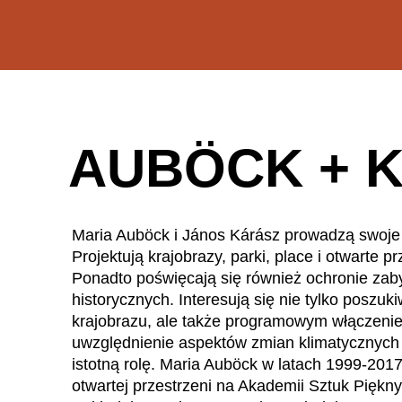
WÄHL
AUBÖCK + 
Arabia Saudyjska
(SA)
Armenia
(AM)
Australia
(AU)
Austria
(AT)
Maria Auböck i János Kárász prowadzą swoje 
Bahrajn
Projektują krajobrazy, parki, place i otwarte p
(BH)
Ponadto poświęcają się również ochronie za
Belgia
(BE)
historycznych. Interesują się nie tylko poszu
Białoruś
(BY)
krajobrazu, ale także programowym włączenie
Bułgaria
(BG)
uwzględnienie aspektów zmian klimatycznych
Chiny
(CN)
istotną rolę. Maria Auböck w latach 1999-201
Chorwacja
otwartej przestrzeni na Akademii Sztuk Pięk
(HR)