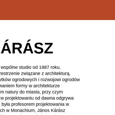
EN SIE IHREN 
KÁRÁSZ
Iran
Po
(IR)
Irlandia
Por
(IE)
Irlandia Północna
Re
(GB)
Izrael
Rep
(IL)
wspólne studio od 1987 roku.
(ZA
Japonia
rzestrzenie związane z architekturą.
(JP)
Res
bytków ogrodowych i rozwojowi ogrodów
Jordania
(JO)
kiwaniem formy w architekturze
Ro
Kanada
(CA)
m natury do miasta, przy czym
Ru
Katar
(QA)
 w projektowaniu od dawna odgrywa
Se
Kazachstan
(KZ)
7 była profesorem projektowania w
Se
Kenia
nych w Monachium, János Kárász
(KE)