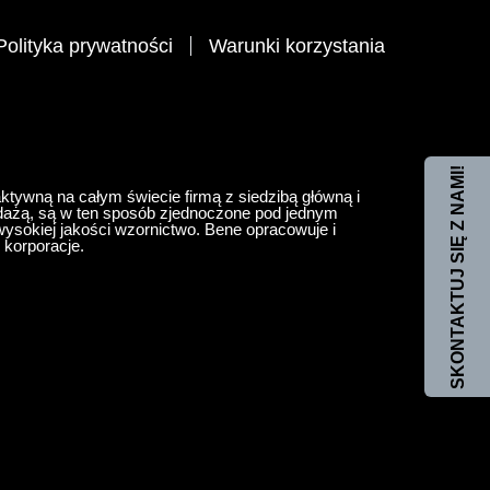
Polityka prywatności
Warunki korzystania
SKONTAKTUJ SIĘ Z NAMI!
t aktywną na całym świecie firmą z siedzibą główną i
edażą, są w ten sposób zjednoczone pod jednym
ysokiej jakości wzornictwo. Bene opracowuje i
 korporacje.