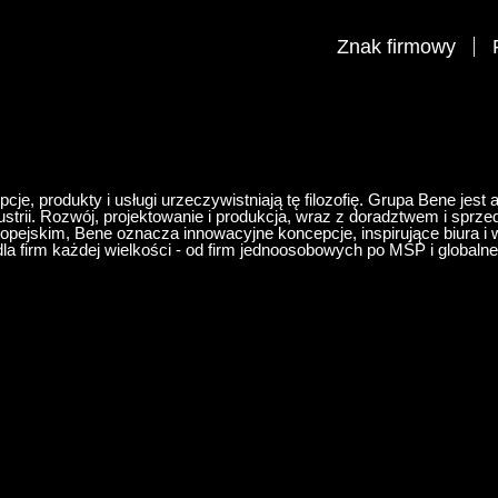
Znak firmowy
pcje, produkty i usługi urzeczywistniają tę filozofię. Grupa Bene jes
trii. Rozwój, projektowanie i produkcja, wraz z doradztwem i sprz
pejskim, Bene oznacza innowacyjne koncepcje, inspirujące biura i w
la firm każdej wielkości - od firm jednoosobowych po MŚP i globalne