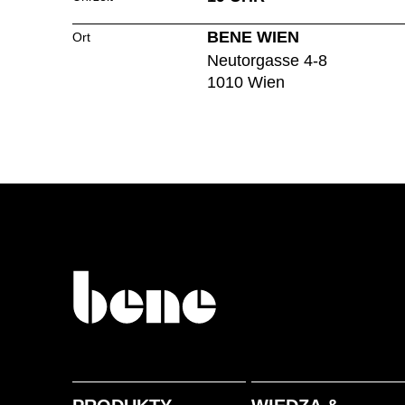
BENE WIEN
Ort
Neutorgasse 4-8
Zjednoczone Emiraty
1010 Wien
Arabskie
(AE)
Łotwa
(LV)