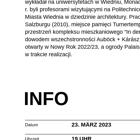
wykładał na uniwersytetach w Wiedniu, Mona
Dania
(DK)
r. byli profesorami wizytującymi na Politechni
Egipt
(EG)
Miasta Wiednia w dziedzinie architektury. Pra
Filipiny
(PH)
Salzburgu (2010), miejsce pamięci Turnertemp
Finlandia
(FI)
przestrzeń kompleksu mieszkaniowego "In de
dowodem wszechstronności Auböck + Kárász.
Francja
(FR)
otwarty w Nowy Rok 2022/23, a ogrody Palai
Ghana
(GH)
w trakcie realizacji.
Grecja
(GR)
Gwinea
(GN)
Hiszpania
(ES)
Holandia
(NL)
INFO
Hongkong
(HK)
Indie
(IN)
Indonezja
(ID)
23. MÄRZ 2023
Datum
19 UHR
Uhrzeit