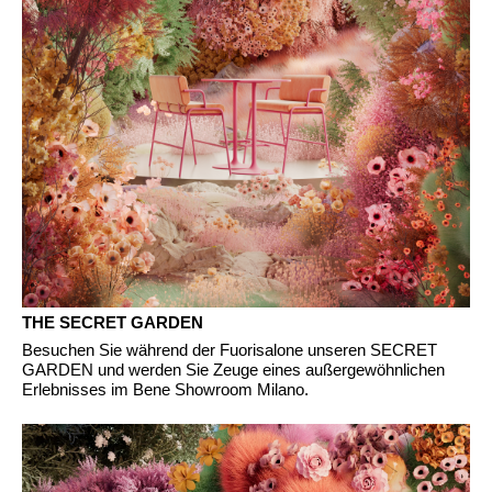
Irlandia Północna
(GB)
Izrael
(IL)
Japonia
(JP)
Jordania
(JO)
Kanada
(CA)
Katar
(QA)
Kazachstan
(KZ)
Kenia
(KE)
Korea Południowa
(KR)
Kuwejt
(KW)
THE SECRET GARDEN
Liechtenstein
(LI)
Besuchen Sie während der Fuorisalone unseren SECRET
GARDEN und werden Sie Zeuge eines außergewöhnlichen
Litwa
(LT)
Erlebnisses im Bene Showroom Milano.
Luksemburg
(LU)
Malezja
(MY)
Maroko
(MA)