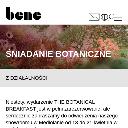
WÄHLEN SIE IHREN
MARKT
ŚNIADANIE BOTANICZNE
Arabia Saudyjska
(SA)
Armenia
(AM)
Australia
(AU)
Z DZIAŁALNOŚCI
Austria
(AT)
Bahrajn
(BH)
Belgia
(BE)
Niestety, wydarzenie THE BOTANICAL
Białoruś
(BY)
BREAKFAST jest w pełni zarezerwowane, ale
Bułgaria
(BG)
serdecznie zapraszamy do odwiedzenia naszego
Chiny
(CN)
showroomu w Mediolanie od 18 do 21 kwietnia w