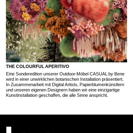
Mauretania
(MR)
Niemcy
(DE)
Nigeria
(NG)
Norwegia
(NO)
Nowa Zelandia
(NZ)
Oman
(OM)
Polska
(PL)
Portugalia
(PT)
THE COLOURFUL APERITIVO
Republika Czeska
(CZ)
Eine Sonderedition unserer Outdoor-Möbel CASUAL by Bene
wird in einer unwirklichen botanischen Installation präsentiert.
Republika Południowej Afryki
(ZA)
In Zusammenarbeit mit Digital Artists, Papierblumenkünstlern
Reszta świata
()
und unseren eigenen Designern haben wir eine einzigartige
Kunstinstallation geschaffen, die alle Sinne anspricht.
Rosja
(RU)
Rumunia
(RO)
Senegal
(SN)
Serbia
(RS)
Singapur
(SG)