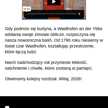
Chorwacja
(HR)
Dania
(DK)
Egipt
(EG)
Filipiny
(PH)
Gdy podnosi się kurtyna, a Waidhofen an der Ybbs
Finlandia
(FI)
odsłania swoje zimowe oblicze, rozpoczyna się
Francja
(FR)
nasza noworoczna baśń. Od 1790 roku niesiemy w
Ghana
(GH)
świat czar Waidhofen, kształtując przestrzenie,
Grecja
(GR)
które łączą ludzi.
Gwinea
(GN)
Niech nadchodzący rok przyniesie lekkość,
Hiszpania
(ES)
natchnienie i chwile, które zostaną w pamięci.
Holandia
(NL)
Hongkong
Otwieramy kolejny rozdział. Witaj, 2026!
(HK)
Indie
(IN)
Indonezja
(ID)
Iran
(IR)
Irlandia
(IE)