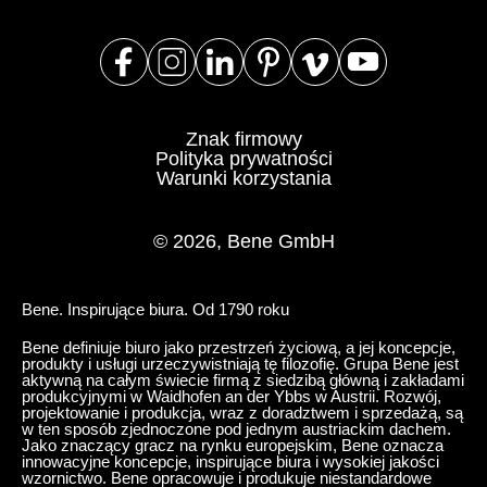
Mauretania
(MR)
Niemcy
(DE)
Nigeria
(NG)
Norwegia
(NO)
Nowa Zelandia
Znak firmowy
(NZ)
Polityka prywatności
Oman
(OM)
Warunki korzystania
Polska
(PL)
Portugalia
(PT)
© 2026, Bene GmbH
Republika Czeska
(CZ)
Republika Południowej Afryki
(ZA)
Bene. Inspirujące biura. Od 1790 roku
Reszta świata
()
Bene definiuje biuro jako przestrzeń życiową, a jej koncepcje,
Rosja
(RU)
produkty i usługi urzeczywistniają tę filozofię. Grupa Bene jest
aktywną na całym świecie firmą z siedzibą główną i zakładami
Rumunia
(RO)
produkcyjnymi w Waidhofen an der Ybbs w Austrii. Rozwój,
projektowanie i produkcja, wraz z doradztwem i sprzedażą, są
Senegal
(SN)
w ten sposób zjednoczone pod jednym austriackim dachem.
Jako znaczący gracz na rynku europejskim, Bene oznacza
Serbia
(RS)
innowacyjne koncepcje, inspirujące biura i wysokiej jakości
wzornictwo. Bene opracowuje i produkuje niestandardowe
Singapur
(SG)