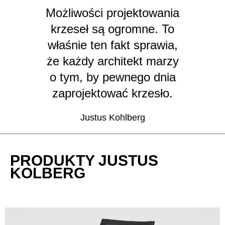
Mauretania
(MR)
Możliwości projektowania
Niemcy
(DE)
krzeseł są ogromne. To
Nigeria
(NG)
właśnie ten fakt sprawia,
Norwegia
(NO)
że każdy architekt marzy
Nowa Zelandia
(NZ)
o tym, by pewnego dnia
Oman
(OM)
zaprojektować krzesło.
Polska
(PL)
Portugalia
(PT)
Justus Kohlberg
Republika Czeska
(CZ)
Republika Południowej Afryki
(ZA)
Reszta świata
()
PRODUKTY JUSTUS
Rosja
(RU)
KOLBERG
Rumunia
(RO)
Senegal
(SN)
Serbia
(RS)
Singapur
(SG)