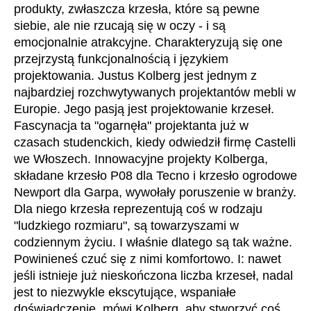
Chorwacja
(HR)
produkty, zwłaszcza krzesła, które są pewne
Dania
siebie, ale nie rzucają się w oczy - i są
(DK)
emocjonalnie atrakcyjne. Charakteryzują się one
Egipt
(EG)
przejrzystą funkcjonalnością i językiem
Filipiny
(PH)
projektowania. Justus Kolberg jest jednym z
Finlandia
(FI)
najbardziej rozchwytywanych projektantów mebli w
Francja
(FR)
Europie. Jego pasją jest projektowanie krzeseł.
Fascynacja ta "ogarnęła" projektanta już w
Ghana
(GH)
czasach studenckich, kiedy odwiedził firmę Castelli
Grecja
(GR)
we Włoszech. Innowacyjne projekty Kolberga,
Gwinea
(GN)
składane krzesło P08 dla Tecno i krzesło ogrodowe
Hiszpania
(ES)
Newport dla Garpa, wywołały poruszenie w branży.
Holandia
(NL)
Dla niego krzesła reprezentują coś w rodzaju
"ludzkiego rozmiaru", są towarzyszami w
Hongkong
(HK)
codziennym życiu. I właśnie dlatego są tak ważne.
Indie
(IN)
Powinieneś czuć się z nimi komfortowo. I: nawet
Indonezja
(ID)
jeśli istnieje już nieskończona liczba krzeseł, nadal
Iran
(IR)
jest to niezwykle ekscytujące, wspaniałe
Irlandia
doświadczenie, mówi Kolberg, aby stworzyć coś
(IE)