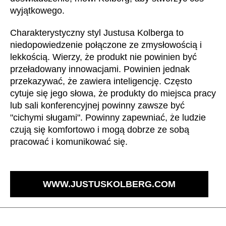
wyjątkowego.
Irlandia Północna
(GB)
Izrael
(IL)
Charakterystyczny styl Justusa Kolberga to
Japonia
(JP)
niedopowiedzenie połączone ze zmysłowością i
Jordania
lekkością. Wierzy, że produkt nie powinien być
(JO)
przeładowany innowacjami. Powinien jednak
Kanada
(CA)
przekazywać, że zawiera inteligencję. Często
Katar
(QA)
cytuje się jego słowa, że produkty do miejsca pracy
Kazachstan
(KZ)
lub sali konferencyjnej powinny zawsze być
Kenia
(KE)
"cichymi sługami". Powinny zapewniać, że ludzie
Korea Południowa
czują się komfortowo i mogą dobrze ze sobą
(KR)
pracować i komunikować się.
Kuwejt
(KW)
Liechtenstein
(LI)
Litwa
(LT)
WWW.JUSTUSKOLBERG.COM
Luksemburg
(LU)
Malezja
(MY)
Maroko
(MA)