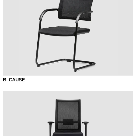
Szwajcaria
(CH)
Szwecja
(SE)
Słowacja
(SK)
Słowenia
(SI)
Tajlandia
(TH)
Tajwan
(TW)
Tanzania
(TZ)
Tunezja
(TN)
Ukraina
(UA)
B_CAUSE
Wielka Brytania
(GB)
Wybrzeże Kości Słoniowej
(CI)
Węgry
(HU)
Włochy
(IT)
Zjednoczone Emiraty Arabskie
(AE)
Łotwa
(LV)