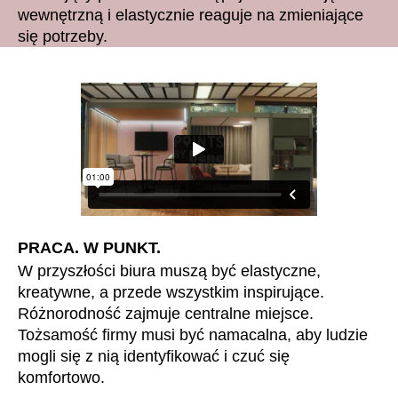
Chorwacja
(HR)
wewnętrzną i elastycznie reaguje na zmieniające
Dania
(DK)
się potrzeby.
Egipt
(EG)
Filipiny
(PH)
Finlandia
(FI)
Francja
(FR)
Ghana
(GH)
Grecja
(GR)
Gwinea
(GN)
Hiszpania
(ES)
PRACA. W PUNKT.
Holandia
(NL)
W przyszłości biura muszą być elastyczne,
Hongkong
kreatywne, a przede wszystkim inspirujące.
(HK)
Różnorodność zajmuje centralne miejsce.
Indie
(IN)
Tożsamość firmy musi być namacalna, aby ludzie
Indonezja
(ID)
mogli się z nią identyfikować i czuć się
Iran
(IR)
komfortowo.
Irlandia
(IE)