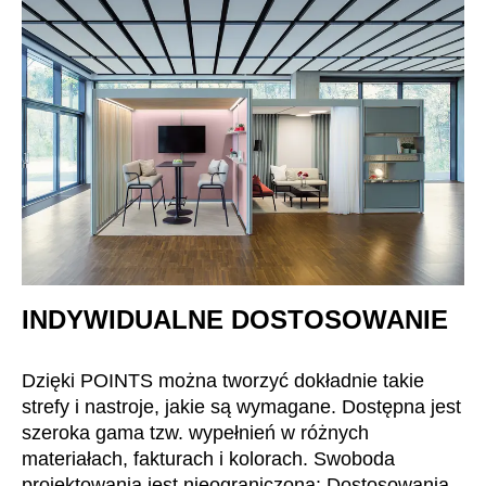
Mauretania
(MR)
Niemcy
(DE)
Nigeria
(NG)
Norwegia
(NO)
Nowa Zelandia
(NZ)
Oman
(OM)
Polska
(PL)
Portugalia
(PT)
Republika Czeska
(CZ)
Republika Południowej Afryki
(ZA)
INDYWIDUALNE DOSTOSOWANIE
Reszta świata
()
Rosja
(RU)
Dzięki POINTS można tworzyć dokładnie takie
Rumunia
(RO)
strefy i nastroje, jakie są wymagane. Dostępna jest
Senegal
(SN)
szeroka gama tzw. wypełnień w różnych
Serbia
(RS)
materiałach, fakturach i kolorach. Swoboda
Singapur
projektowania jest nieograniczona: Dostosowania,
(SG)