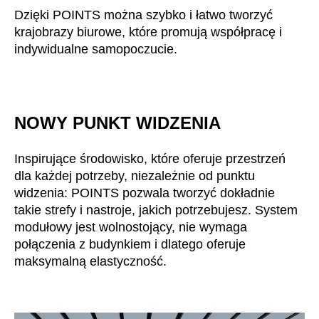
Dzięki POINTS można szybko i łatwo tworzyć
Irlandia Północna
(GB)
krajobrazy biurowe, które promują współpracę i
Izrael
(IL)
indywidualne samopoczucie.
Japonia
(JP)
Jordania
(JO)
Kanada
(CA)
Katar
NOWY PUNKT WIDZENIA
(QA)
Kazachstan
(KZ)
Inspirujące środowisko, które oferuje przestrzeń
Kenia
(KE)
dla każdej potrzeby, niezależnie od punktu
Korea Południowa
(KR)
widzenia: POINTS pozwala tworzyć dokładnie
Kuwejt
(KW)
takie strefy i nastroje, jakich potrzebujesz. System
Liechtenstein
(LI)
modułowy jest wolnostojący, nie wymaga
Litwa
połączenia z budynkiem i dlatego oferuje
(LT)
maksymalną elastyczność.
Luksemburg
(LU)
Malezja
(MY)
Maroko
(MA)