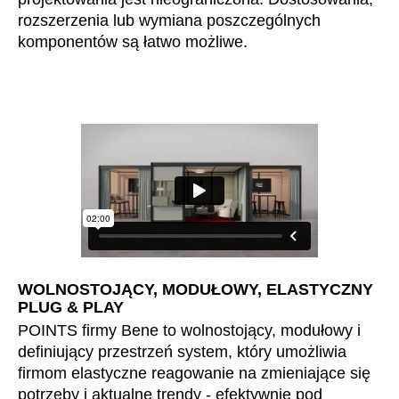
rozszerzenia lub wymiana poszczególnych
Szwajcaria
(CH)
komponentów są łatwo możliwe.
Szwecja
(SE)
Słowacja
(SK)
Słowenia
(SI)
Tajlandia
(TH)
Tajwan
(TW)
Tanzania
(TZ)
Tunezja
(TN)
Ukraina
(UA)
Wielka Brytania
(GB)
Wybrzeże Kości Słoniowej
(CI)
WOLNOSTOJĄCY, MODUŁOWY, ELASTYCZNY
PLUG & PLAY
Węgry
(HU)
POINTS firmy Bene to wolnostojący, modułowy i
Włochy
(IT)
definiujący przestrzeń system, który umożliwia
Zjednoczone Emiraty Arabskie
(AE)
firmom elastyczne reagowanie na zmieniające się
Łotwa
(LV)
potrzeby i aktualne trendy - efektywnie pod