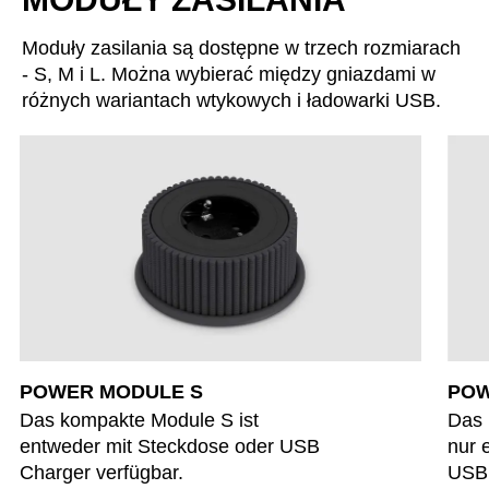
Mauretania
(MR)
Niemcy
(DE)
Moduły zasilania są dostępne w trzech rozmiarach
- S, M i L. Można wybierać między gniazdami w
Nigeria
(NG)
różnych wariantach wtykowych i ładowarki USB.
Norwegia
(NO)
Nowa Zelandia
(NZ)
Oman
(OM)
Polska
(PL)
Portugalia
(PT)
Republika Czeska
(CZ)
Republika Południowej Afryki
(ZA)
Reszta świata
()
Rosja
(RU)
Rumunia
POWER MODULE S
POW
(RO)
Das kompakte Module S ist
Das 
Senegal
(SN)
entweder mit Steckdose oder USB
nur 
Serbia
(RS)
Charger verfügbar.
USB 
Singapur
(SG)