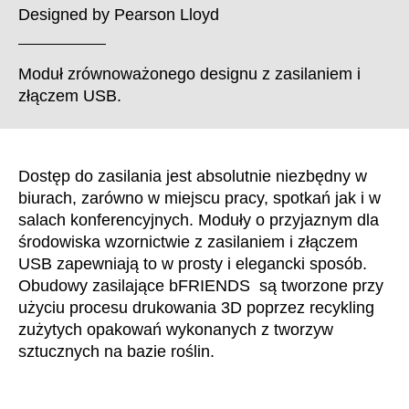
Chorwacja
(HR)
Designed by
Pearson Lloyd
Dania
(DK)
Egipt
(EG)
Moduł zrównoważonego designu z
zasilaniem
i
Filipiny
(PH)
złączem
USB
.
Finlandia
(FI)
Francja
(FR)
Ghana
(GH)
Dostęp do zasilania jest absolutnie niezbędny w
Grecja
(GR)
biurach, zarówno w miejscu pracy, spotkań jak i w
Gwinea
salach konferencyjnych. Moduły o przyjaznym dla
(GN)
środowiska wzornictwie z zasilaniem i złączem
Hiszpania
(ES)
USB zapewniają to w prosty i elegancki sposób.
Holandia
(NL)
Obudowy zasilające bFRIENDS są tworzone przy
Hongkong
(HK)
użyciu procesu drukowania 3D poprzez recykling
Indie
(IN)
zużytych opakowań wykonanych z tworzyw
Indonezja
sztucznych na bazie roślin.
(ID)
Iran
(IR)
Irlandia
(IE)