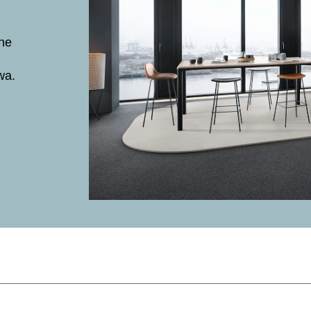
ne
wa.