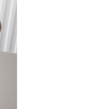
tugalia
(PT)
publika Czeska
(CZ)
ublika Południowej Afryki
)
zta świata
()
sja
(RU)
munia
(RO)
negal
(SN)
rbia
(RS)
ngapur
(SG)
wajcaria
(CH)
wecja
(SE)
owacja
(SK)
owenia
(SI)
landia
(TH)
jwan
(TW)