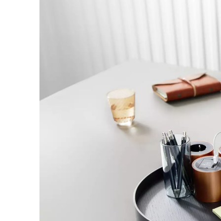
Armenia
(AM)
Australia
(AU)
Austria
(AT)
Bahrajn
(BH)
Belgia
(BE)
Białoruś
(BY)
Bułgaria
(BG)
Chiny
(CN)
Chorwacja
(HR)
Dania
(DK)
Egipt
(EG)
Filipiny
(PH)
Finlandia
(FI)
Francja
(FR)
Ghana
(GH)
Grecja
(GR)