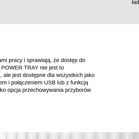
ła
i pracy i sprawiają, że dostęp do
ęki POWER TRAY nie jest to
 ale jest dostępne dla wszystkich jako
em i połączeniem USB lub z funkcją
ako opcja przechowywania przyborów
EN SIE IHREN 
Iran
Po
(IR)