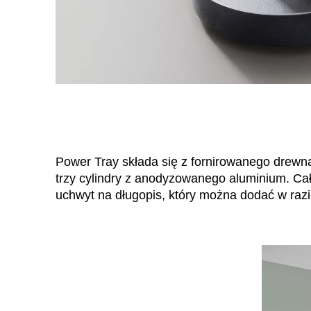
Gwinea
(GN)
Hiszpania
(ES)
Holandia
(NL)
Hongkong
(HK)
Indie
(IN)
Indonezja
(ID)
Power Tray składa się z fornirowanego drewn
trzy cylindry z anodyzowanego aluminium. Ca
uchwyt na długopis, który można dodać w razi
Zjednoczone Emiraty
Arabskie
(AE)
Łotwa
(LV)