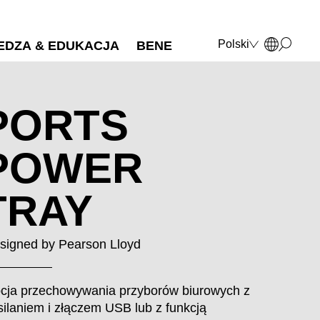
Polski
EDZA & EDUKACJA
BENE
Deutsch
English
Français
PORTS
Italiano
POWER
TRAY
signed by
Pearson Lloyd
cja przechowywania przyborów biurowych z
silaniem i złączem USB lub z funkcją