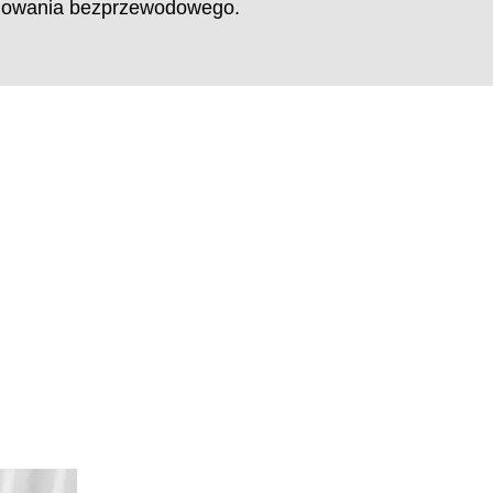
dowania bezprzewodowego.
MARKT
lska
(PL)