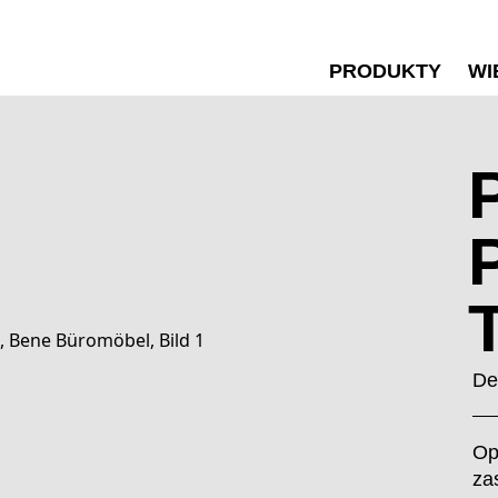
PRODUKTY
WI
De
Op
za