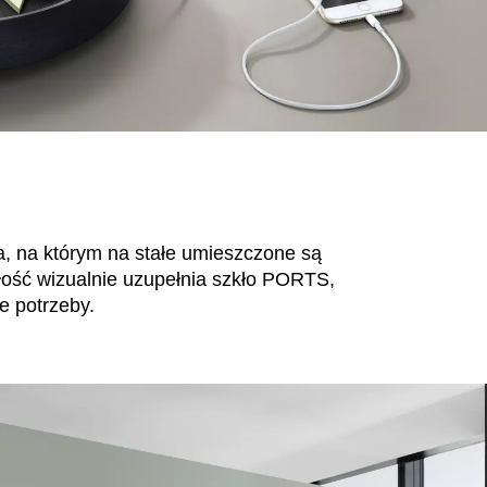
Ta
Mauretania
(MR)
Tu
Niemcy
(DE)
Uk
Nigeria
(NG)
Wie
Norwegia
(NO)
Wyb
Nowa Zelandia
(NZ)
(CI)
Oman
(OM)
Wę
Wł
a, na którym na stałe umieszczone są
łość wizualnie uzupełnia szkło PORTS,
e potrzeby.