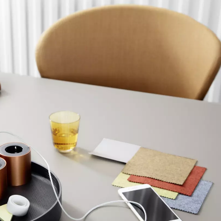
Irlandia
Por
(IE)
Irlandia Północna
Re
(GB)
Izrael
Rep
(IL)
(ZA
Japonia
(JP)
Res
Jordania
(JO)
Ro
Kanada
(CA)
Ru
Katar
(QA)
Se
Kazachstan
(KZ)
Se
Kenia
(KE)
Si
Korea Południowa
(KR)
Sz
Kuwejt
(KW)
Sz
Liechtenstein
(LI)
Sł
Litwa
(LT)
Sł
Luksemburg
(LU)
Taj
Malezja
(MY)
Ta
Maroko
(MA)