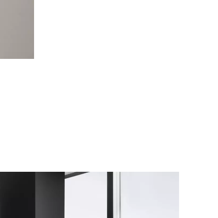
nzania
(TZ)
nezja
(TN)
raina
(UA)
lka Brytania
(GB)
rzeże Kości Słoniowej
gry
(HU)
ochy
(IT)