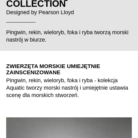
COLLECTION
Chorwacja
(HR)
Dania
(DK)
Designed by
Pearson Lloyd
Egipt
(EG)
Filipiny
(PH)
Pingwin, rekin, wieloryb, foka i ryba tworzą morski
Finlandia
(FI)
nastrój w biurze.
Francja
(FR)
Ghana
(GH)
Grecja
(GR)
ZWIERZĘTA MORSKIE UMIEJĘTNIE
ZAINSCENIZOWANE
Gwinea
(GN)
Pingwin, rekin, wieloryb, foka i ryba - kolekcja
Hiszpania
(ES)
Aquatic tworzy morski nastrój i umiejętnie ustawia
Holandia
(NL)
scenę dla morskich stworzeń.
Hongkong
(HK)
Indie
(IN)
Indonezja
(ID)
Iran
(IR)
Irlandia
(IE)