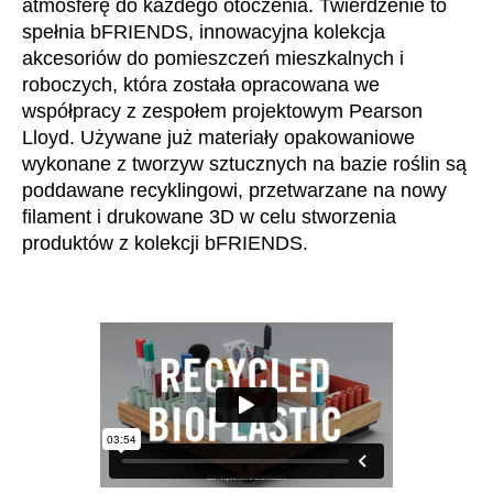
atmosferę do każdego otoczenia. Twierdzenie to
Mauretania
(MR)
spełnia bFRIENDS, innowacyjna kolekcja
Niemcy
(DE)
akcesoriów do pomieszczeń mieszkalnych i
Nigeria
(NG)
roboczych, która została opracowana we
Norwegia
(NO)
współpracy z zespołem projektowym Pearson
Lloyd. Używane już materiały opakowaniowe
Nowa Zelandia
(NZ)
wykonane z tworzyw sztucznych na bazie roślin są
Oman
(OM)
poddawane recyklingowi, przetwarzane na nowy
Polska
(PL)
filament i drukowane 3D w celu stworzenia
Portugalia
(PT)
produktów z kolekcji bFRIENDS.
Republika Czeska
(CZ)
Republika Południowej Afryki
(ZA)
Reszta świata
()
Rosja
(RU)
Rumunia
(RO)
Senegal
(SN)
Serbia
(RS)
Singapur
(SG)