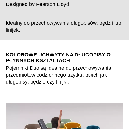
Chorwacja
(HR)
Designed by
Pearson Lloyd
Dania
(DK)
Egipt
(EG)
Idealny do przechowywania długopisów, pędzli lub
Filipiny
(PH)
linijek.
Finlandia
(FI)
Francja
(FR)
Ghana
(GH)
KOLOROWE UCHWYTY NA DŁUGOPISY O
PŁYNNYCH KSZTAŁTACH
Grecja
(GR)
Pojemniki Duo są idealne do przechowywania
Gwinea
(GN)
przedmiotów codziennego użytku, takich jak
Hiszpania
(ES)
długopisy, pędzle czy linijki.
Holandia
(NL)
Hongkong
(HK)
Indie
(IN)
Indonezja
(ID)
Iran
(IR)
Irlandia
(IE)