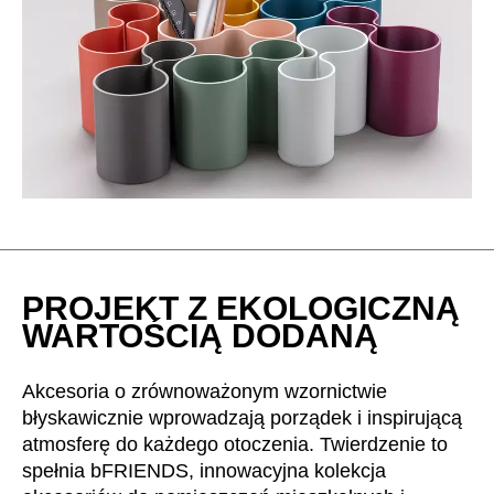
Irlandia Północna
(GB)
Izrael
(IL)
Japonia
(JP)
Jordania
(JO)
Kanada
(CA)
Katar
(QA)
Kazachstan
(KZ)
Kenia
(KE)
Korea Południowa
(KR)
PROJEKT Z EKOLOGICZNĄ
Kuwejt
(KW)
WARTOŚCIĄ DODANĄ
Liechtenstein
(LI)
Litwa
(LT)
Akcesoria o zrównoważonym wzornictwie
Luksemburg
(LU)
błyskawicznie wprowadzają porządek i inspirującą
Malezja
atmosferę do każdego otoczenia. Twierdzenie to
(MY)
spełnia bFRIENDS, innowacyjna kolekcja
Maroko
(MA)