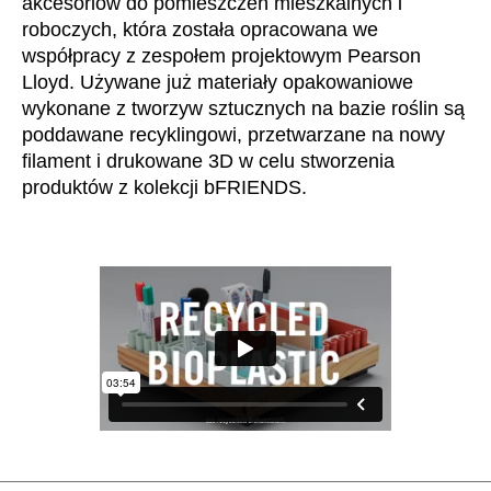
akcesoriów do pomieszczeń mieszkalnych i
Mauretania
(MR)
roboczych, która została opracowana we
Niemcy
(DE)
współpracy z zespołem projektowym Pearson
Nigeria
(NG)
Lloyd. Używane już materiały opakowaniowe
Norwegia
wykonane z tworzyw sztucznych na bazie roślin są
(NO)
poddawane recyklingowi, przetwarzane na nowy
Nowa Zelandia
(NZ)
filament i drukowane 3D w celu stworzenia
Oman
(OM)
produktów z kolekcji bFRIENDS.
Polska
(PL)
Portugalia
(PT)
Republika Czeska
(CZ)
Republika Południowej Afryki
(ZA)
Reszta świata
()
Rosja
(RU)
Rumunia
(RO)
Senegal
(SN)
Serbia
(RS)
Singapur
(SG)