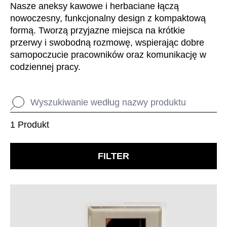
Chorwacja
(HR)
Nasze aneksy kawowe i herbaciane łączą
Dania
nowoczesny, funkcjonalny design z kompaktową
(DK)
formą. Tworzą przyjazne miejsca na krótkie
Egipt
(EG)
przerwy i swobodną rozmowę, wspierając dobre
Filipiny
(PH)
samopoczucie pracowników oraz komunikację w
Finlandia
(FI)
codziennej pracy.
Francja
(FR)
Ghana
(GH)
Grecja
(GR)
Gwinea
(GN)
1 Produkt
Hiszpania
(ES)
Holandia
(NL)
FILTER
Hongkong
(HK)
Indie
(IN)
Indonezja
(ID)
Iran
(IR)
Irlandia
(IE)