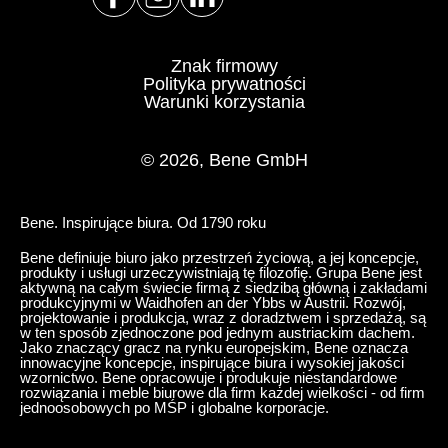
Szwajcaria
(CH)
Szwecja
(SE)
Znak firmowy
Słowacja
Polityka prywatności
(SK)
Warunki korzystania
Słowenia
(SI)
Tajlandia
(TH)
© 2026, Bene GmbH
Tajwan
(TW)
Tanzania
(TZ)
Bene. Inspirujące biura. Od 1790 roku
Tunezja
(TN)
Ukraina
Bene definiuje biuro jako przestrzeń życiową, a jej koncepcje,
(UA)
produkty i usługi urzeczywistniają tę filozofię. Grupa Bene jest
Wielka Brytania
aktywną na całym świecie firmą z siedzibą główną i zakładami
(GB)
produkcyjnymi w Waidhofen an der Ybbs w Austrii. Rozwój,
Wybrzeże Kości Słoniowej
(CI)
projektowanie i produkcja, wraz z doradztwem i sprzedażą, są
w ten sposób zjednoczone pod jednym austriackim dachem.
Węgry
(HU)
Jako znaczący gracz na rynku europejskim, Bene oznacza
innowacyjne koncepcje, inspirujące biura i wysokiej jakości
Włochy
(IT)
wzornictwo. Bene opracowuje i produkuje niestandardowe
rozwiązania i meble biurowe dla firm każdej wielkości - od firm
Zjednoczone Emiraty Arabskie
(AE)
jednoosobowych po MŚP i globalne korporacje.
Łotwa
(LV)