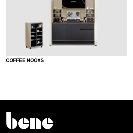
Irlandia Północna
(GB)
Izrael
(IL)
Japonia
(JP)
Jordania
(JO)
Kanada
(CA)
Katar
(QA)
Kazachstan
(KZ)
COFFEE NOOXS
Kenia
(KE)
Korea Południowa
(KR)
Kuwejt
(KW)
Liechtenstein
(LI)
Litwa
(LT)
Luksemburg
(LU)
Malezja
(MY)
Maroko
(MA)