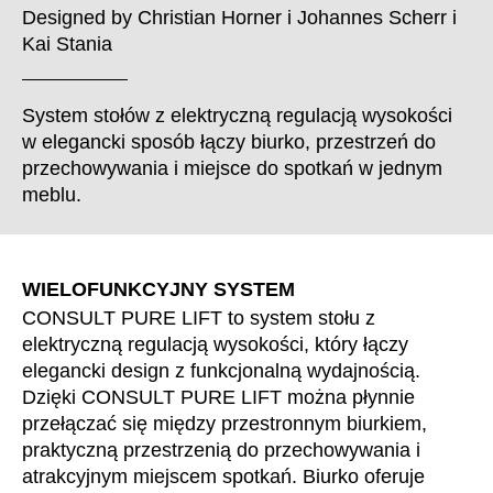
Chorwacja
(HR)
Designed by
Christian Horner
i
Johannes Scherr
i
Dania
(DK)
Kai Stania
Egipt
(EG)
Filipiny
(PH)
System stołów z elektryczną regulacją wysokości
Finlandia
(FI)
w elegancki sposób łączy biurko, przestrzeń do
Francja
przechowywania i miejsce do spotkań w jednym
(FR)
meblu.
Ghana
(GH)
Grecja
(GR)
Gwinea
(GN)
WIELOFUNKCYJNY SYSTEM
Hiszpania
(ES)
CONSULT PURE LIFT to system stołu z
Holandia
(NL)
elektryczną regulacją wysokości, który łączy
Hongkong
(HK)
elegancki design z funkcjonalną wydajnością.
Indie
(IN)
Dzięki CONSULT PURE LIFT można płynnie
Indonezja
przełączać się między przestronnym biurkiem,
(ID)
praktyczną przestrzenią do przechowywania i
Iran
(IR)
atrakcyjnym miejscem spotkań. Biurko oferuje
Irlandia
(IE)