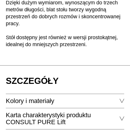
Dzięki dużym wymiarom, wynoszącym do trzech
Mauretania
(MR)
metrów długości, blat stołu tworzy wygodną
Niemcy
(DE)
przestrzeń do dobrych rozmów i skoncentrowanej
Nigeria
(NG)
pracy.
Norwegia
(NO)
Nowa Zelandia
Stół dostępny jest również w wersji prostokątnej,
(NZ)
idealnej do mniejszych przestrzeni.
Oman
(OM)
Polska
(PL)
Portugalia
(PT)
Republika Czeska
(CZ)
Republika Południowej Afryki
SZCZEGÓŁY
(ZA)
Reszta świata
()
Rosja
(RU)
Kolory i materiały
Rumunia
(RO)
Senegal
(SN)
Karta charakterystyki produktu
Serbia
CONSULT PURE Lift
(RS)
Singapur
(SG)