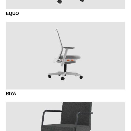
EQUO
RIYA