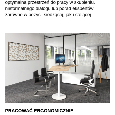
optymalną przestrzeń do pracy w skupieniu,
Irlandia Północna
(GB)
nieformalnego dialogu lub porad ekspertów -
Izrael
(IL)
zarówno w pozycji siedzącej, jak i stojącej.
Japonia
(JP)
Jordania
(JO)
Kanada
(CA)
Katar
(QA)
Kazachstan
(KZ)
Kenia
(KE)
Korea Południowa
(KR)
Kuwejt
(KW)
Liechtenstein
(LI)
Litwa
(LT)
Luksemburg
(LU)
Malezja
(MY)
Maroko
PRACOWAĆ ERGONOMICZNIE
(MA)