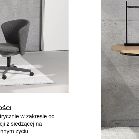
(ZA
Japonia
(JP)
Res
Jordania
(JO)
Ro
Kanada
(CA)
Ru
Katar
(QA)
Se
Kazachstan
(KZ)
Se
Kenia
(KE)
Si
Korea Południowa
(KR)
Sz
Kuwejt
(KW)
Sz
Liechtenstein
(LI)
Sł
Litwa
(LT)
Sł
Luksemburg
(LU)
Taj
Malezja
(MY)
OŚCI
Ta
Maroko
(MA)
rycznie w zakresie od
Ta
Mauretania
(MR)
ji z siedzącej na
Tu
Niemcy
(DE)
ennym życiu
Uk
Nigeria