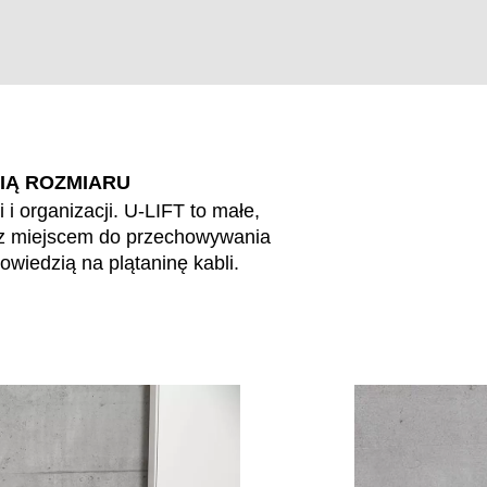
IĄ ROZMIARU
i organizacji. U-LIFT to małe,
i z miejscem do przechowywania
EN SIE IHREN 
wiedzią na plątaninę kabli.
Iran
Po
(IR)
Irlandia
Por
(IE)
Irlandia Północna
Re
(GB)
Izrael
Rep
(IL)