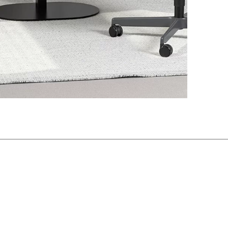
lka Brytania
(GB)
rzeże Kości Słoniowej
gry
(HU)
ochy
(IT)