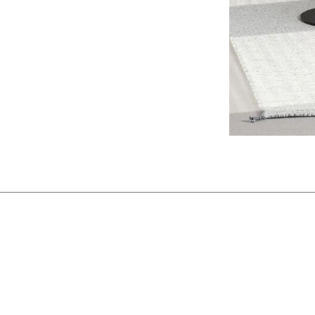
(NG)
Wie
Norwegia
(NO)
Wyb
Nowa Zelandia
(NZ)
(CI)
Oman
(OM)
Wę
Wł