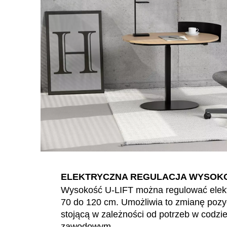
Bahrajn
(BH)
Belgia
(BE)
Białoruś
(BY)
Bułgaria
(BG)
Chiny
(CN)
Chorwacja
(HR)
Dania
(DK)
Egipt
(EG)
Filipiny
(PH)
Finlandia
(FI)
Francja
(FR)
Ghana
(GH)
ELEKTRYCZNA REGULACJA WYSOK
Grecja
(GR)
Wysokość U-LIFT można regulować elekt
Gwinea
(GN)
70 do 120 cm. Umożliwia to zmianę pozyc
Hiszpania
(ES)
stojącą w zależności od potrzeb w codzi
zawodowym.
Holandia