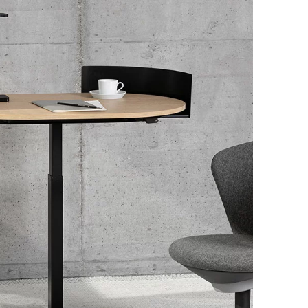
)
zta świata
()
sja
(RU)
munia
(RO)
negal
(SN)
rbia
(RS)
ngapur
(SG)
wajcaria
(CH)
wecja
(SE)
owacja
(SK)
owenia
(SI)
landia
(TH)
jwan
(TW)
nzania
(TZ)
nezja
(TN)
raina
(UA)