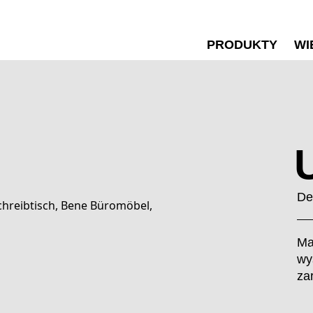
PRODUKTY
WI
De
Ma
wy
za