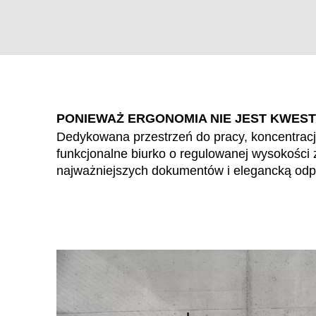
PONIEWAŻ ERGONOMIA NIE JEST KWEST
Dedykowana przestrzeń do pracy, koncentracji 
funkcjonalne biurko o regulowanej wysokośc
WÄHL
najważniejszych dokumentów i elegancką odpo
Arabia Saudyjska
(SA)
Armenia
(AM)
Australia
(AU)
Austria
(AT)