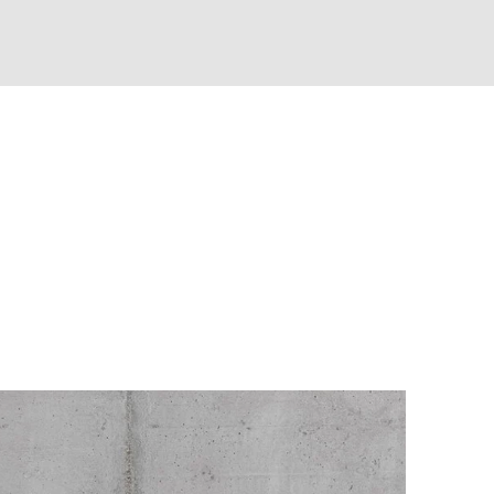
MARKT
lska
(PL)
tugalia
(PT)
publika Czeska
(CZ)
ublika Południowej Afryki