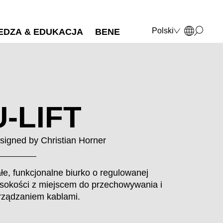
Polski
EDZA & EDUKACJA
BENE
Deutsch
English
Français
Italiano
U-LIFT
signed by
Christian Horner
łe, funkcjonalne biurko o regulowanej
sokości z miejscem do przechowywania i
rządzaniem kablami.