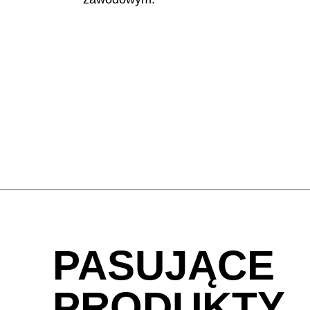
(NL)
Hongkong
(HK)
Indie
(IN)
Indonezja
(ID)
Zjednoczone Emiraty
Arabskie
(AE)
Łotwa
(LV)
PASUJĄCE
PRODUKTY