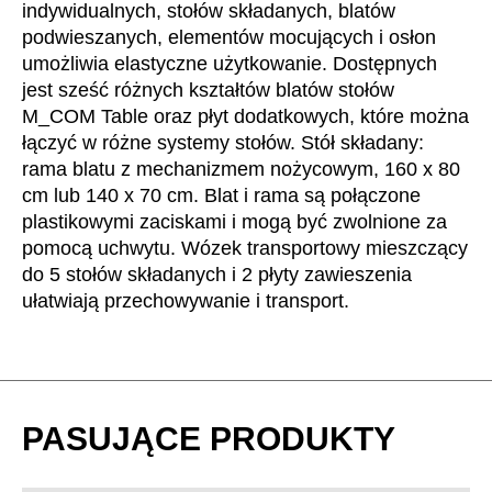
indywidualnych, stołów składanych, blatów
Mauretania
(MR)
podwieszanych, elementów mocujących i osłon
Niemcy
(DE)
umożliwia elastyczne użytkowanie. Dostępnych
Nigeria
(NG)
jest sześć różnych kształtów blatów stołów
Norwegia
(NO)
M_COM Table oraz płyt dodatkowych, które można
Nowa Zelandia
(NZ)
łączyć w różne systemy stołów. Stół składany:
rama blatu z mechanizmem nożycowym, 160 x 80
Oman
(OM)
cm lub 140 x 70 cm. Blat i rama są połączone
Polska
(PL)
plastikowymi zaciskami i mogą być zwolnione za
Portugalia
(PT)
pomocą uchwytu. Wózek transportowy mieszczący
Republika Czeska
(CZ)
do 5 stołów składanych i 2 płyty zawieszenia
Republika Południowej Afryki
ułatwiają przechowywanie i transport.
(ZA)
Reszta świata
()
Rosja
(RU)
Rumunia
(RO)
Senegal
(SN)
PASUJĄCE PRODUKTY
Serbia
(RS)
Singapur
(SG)