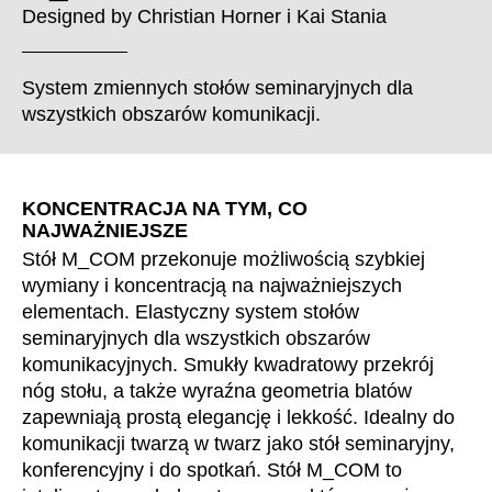
Chorwacja
(HR)
Designed by
Christian Horner
i
Kai Stania
Dania
(DK)
Egipt
(EG)
System zmiennych stołów seminaryjnych dla
Filipiny
(PH)
wszystkich obszarów komunikacji.
Finlandia
(FI)
Francja
(FR)
Ghana
(GH)
KONCENTRACJA NA TYM, CO
NAJWAŻNIEJSZE
Grecja
(GR)
Stół M_COM przekonuje możliwością szybkiej
Gwinea
(GN)
wymiany i koncentracją na najważniejszych
Hiszpania
(ES)
elementach. Elastyczny system stołów
Holandia
(NL)
seminaryjnych dla wszystkich obszarów
Hongkong
(HK)
komunikacyjnych. Smukły kwadratowy przekrój
Indie
nóg stołu, a także wyraźna geometria blatów
(IN)
zapewniają prostą elegancję i lekkość. Idealny do
Indonezja
(ID)
komunikacji twarzą w twarz jako stół seminaryjny,
Iran
(IR)
konferencyjny i do spotkań. Stół M_COM to
Irlandia
(IE)