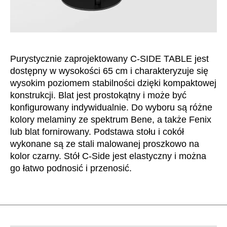
Szwajcaria
(CH)
Szwecja
(SE)
Słowacja
(SK)
Słowenia
Purystycznie zaprojektowany C-SIDE TABLE jest
(SI)
dostępny w wysokości 65 cm i charakteryzuje się
Tajlandia
(TH)
wysokim poziomem stabilności dzięki kompaktowej
Tajwan
(TW)
konstrukcji. Blat jest prostokątny i może być
Tanzania
(TZ)
konfigurowany indywidualnie. Do wyboru są różne
Tunezja
(TN)
kolory melaminy ze spektrum Bene, a także Fenix
Ukraina
lub blat fornirowany. Podstawa stołu i cokół
(UA)
wykonane są ze stali malowanej proszkowo na
Wielka Brytania
(GB)
kolor czarny. Stół C-Side jest elastyczny i można
Wybrzeże Kości Słoniowej
(CI)
go łatwo podnosić i przenosić.
Węgry
(HU)
Włochy
(IT)
Zjednoczone Emiraty Arabskie
(AE)
Łotwa
(LV)