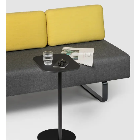
Mauretania
(MR)
Niemcy
(DE)
Nigeria
(NG)
Norwegia
(NO)
Nowa Zelandia
(NZ)
Oman
(OM)
Polska
(PL)
Portugalia
(PT)
Republika Czeska
(CZ)
Republika Południowej Afryki
(ZA)
Reszta świata
()
Rosja
(RU)
Rumunia
(RO)
Senegal
(SN)
Serbia
(RS)
Singapur
(SG)