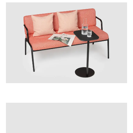
Irlandia Północna
(GB)
Izrael
(IL)
Japonia
(JP)
Jordania
(JO)
Kanada
(CA)
Katar
(QA)
Kazachstan
(KZ)
Kenia
(KE)
Korea Południowa
(KR)
Kuwejt
(KW)
Liechtenstein
(LI)
Litwa
(LT)
Luksemburg
(LU)
Malezja
(MY)
Maroko
(MA)