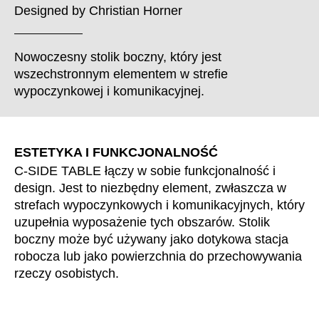
Chorwacja
(HR)
Designed by
Christian Horner
Dania
(DK)
Egipt
(EG)
Nowoczesny stolik boczny, który jest
Filipiny
(PH)
wszechstronnym elementem w strefie
Finlandia
(FI)
wypoczynkowej i komunikacyjnej.
Francja
(FR)
Ghana
(GH)
Grecja
(GR)
ESTETYKA I FUNKCJONALNOŚĆ
Gwinea
C-SIDE TABLE łączy w sobie funkcjonalność i
(GN)
design. Jest to niezbędny element, zwłaszcza w
Hiszpania
(ES)
strefach wypoczynkowych i komunikacyjnych, który
Holandia
(NL)
uzupełnia wyposażenie tych obszarów. Stolik
Hongkong
(HK)
boczny może być używany jako dotykowa stacja
Indie
(IN)
robocza lub jako powierzchnia do przechowywania
rzeczy osobistych.
Indonezja
(ID)
Iran
(IR)
Irlandia
(IE)