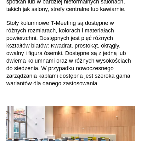
spotkań lub w bardziej nieformalnych salonach,
Irlandia Północna
(GB)
takich jak salony, strefy centralne lub kawiarnie.
Izrael
(IL)
Stoły kolumnowe T-Meeting są dostępne w
Japonia
(JP)
różnych rozmiarach, kolorach i materiałach
Jordania
(JO)
powierzchni. Dostępnych jest pięć różnych
Kanada
(CA)
kształtów blatów: Kwadrat, prostokąt, okrągły,
Katar
owalny i figura ósemki. Dostępne są z jedną lub
(QA)
dwiema kolumnami oraz w różnych wysokościach
Kazachstan
(KZ)
do siedzenia. W przypadku nowoczesnego
Kenia
(KE)
zarządzania kablami dostępna jest szeroka gama
Korea Południowa
(KR)
wariantów dla danego zastosowania.
Kuwejt
(KW)
Liechtenstein
(LI)
Litwa
(LT)
Luksemburg
(LU)
Malezja
(MY)
Maroko
(MA)