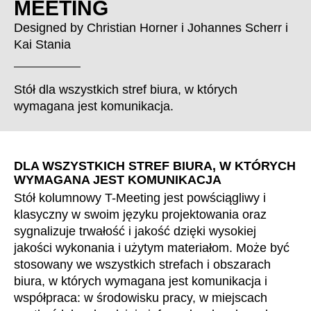
MEETING
Chorwacja
(HR)
Dania
(DK)
Designed by
Christian Horner
i
Johannes Scherr
i
Kai Stania
Egipt
(EG)
Filipiny
(PH)
Finlandia
(FI)
Stół dla wszystkich stref biura, w których
Francja
wymagana jest komunikacja.
(FR)
Ghana
(GH)
Grecja
(GR)
DLA WSZYSTKICH STREF BIURA, W KTÓRYCH
Gwinea
(GN)
WYMAGANA JEST KOMUNIKACJA
Hiszpania
(ES)
Stół kolumnowy T-Meeting jest powściągliwy i
Holandia
(NL)
klasyczny w swoim języku projektowania oraz
Hongkong
(HK)
sygnalizuje trwałość i jakość dzięki wysokiej
Indie
jakości wykonania i użytym materiałom. Może być
(IN)
stosowany we wszystkich strefach i obszarach
Indonezja
(ID)
biura, w których wymagana jest komunikacja i
Iran
(IR)
współpraca: w środowisku pracy, w miejscach
Irlandia
(IE)