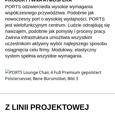
PRODUKTYWNA ATMOSFERA
Mauretania
(MR)
PORTS odzwierciedla wysokie wymagania
Niemcy
(DE)
współczesnego przywództwa. Podobnie jak
Nigeria
(NG)
nowoczesny port o wysokiej wydajności, PORTS
Norwegia
jest wielofunkcyjnym centrum. Ludzie odnajdują się
(NO)
nawzajem, podobnie jak pomysły i procesy pracy.
Nowa Zelandia
(NZ)
Zwinna infrastruktura umożliwia wszystkim
Oman
(OM)
uczestnikom aktywny wybór najlepszego sposobu
Polska
(PL)
osiągnięcia celu firmy. Modułowy, elastyczny
Portugalia
(PT)
system spełnia wszystkie wymagania.
Republika Czeska
(CZ)
Republika Południowej Afryki
(ZA)
Reszta świata
()
Rosja
(RU)
Rumunia
(RO)
Senegal
(SN)
Z LINII PROJEKTOWEJ
Serbia
(RS)
Singapur
(SG)