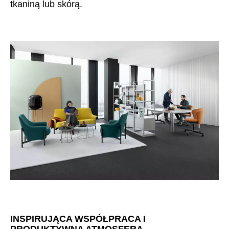
tkaniną lub skórą.
Irlandia Północna
(GB)
Izrael
(IL)
Japonia
(JP)
Jordania
(JO)
Kanada
(CA)
Katar
(QA)
Kazachstan
(KZ)
Kenia
(KE)
Korea Południowa
(KR)
Kuwejt
(KW)
Liechtenstein
(LI)
Litwa
(LT)
Luksemburg
(LU)
Malezja
(MY)
INSPIRUJĄCA WSPÓŁPRACA I
Maroko
(MA)