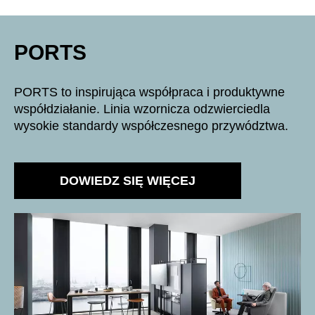
Szwajcaria
(CH)
Szwecja
(SE)
PORTS
Słowacja
(SK)
Słowenia
(SI)
PORTS to inspirująca współpraca i produktywne
Tajlandia
(TH)
współdziałanie. Linia wzornicza odzwierciedla
Tajwan
(TW)
wysokie standardy współczesnego przywództwa.
Tanzania
(TZ)
Tunezja
(TN)
DOWIEDZ SIĘ WIĘCEJ
Ukraina
(UA)
Wielka Brytania
(GB)
Wybrzeże Kości Słoniowej
(CI)
Węgry
(HU)
Włochy
(IT)
Zjednoczone Emiraty Arabskie
(AE)
Łotwa
(LV)