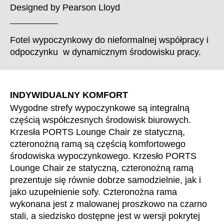
Chorwacja
(HR)
Designed by
Pearson Lloyd
Dania
(DK)
Egipt
(EG)
Fotel wypoczynkowy do nieformalnej współpracy i
Filipiny
(PH)
odpoczynku w dynamicznym środowisku pracy.
Finlandia
(FI)
Francja
(FR)
Ghana
(GH)
INDYWIDUALNY KOMFORT
Grecja
(GR)
Wygodne strefy wypoczynkowe są integralną
Gwinea
częścią współczesnych środowisk biurowych.
(GN)
Krzesła PORTS Lounge Chair ze statyczną,
Hiszpania
(ES)
czteronożną ramą są częścią komfortowego
Holandia
(NL)
środowiska wypoczynkowego. Krzesło PORTS
Hongkong
(HK)
Lounge Chair ze statyczną, czteronożną ramą
Indie
(IN)
prezentuje się równie dobrze samodzielnie, jak i
jako uzupełnienie sofy. Czteronożna rama
Indonezja
(ID)
wykonana jest z malowanej proszkowo na czarno
Iran
(IR)
stali, a siedzisko dostępne jest w wersji pokrytej
Irlandia
(IE)