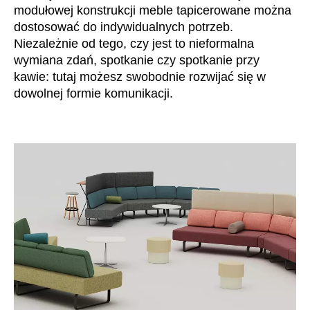
modułowej konstrukcji meble tapicerowane można
Irlandia Północna
(GB)
dostosować do indywidualnych potrzeb.
Izrael
(IL)
Niezależnie od tego, czy jest to nieformalna
Japonia
(JP)
wymiana zdań, spotkanie czy spotkanie przy
Jordania
kawie: tutaj możesz swobodnie rozwijać się w
(JO)
dowolnej formie komunikacji.
Kanada
(CA)
Katar
(QA)
Kazachstan
(KZ)
Kenia
(KE)
Korea Południowa
(KR)
Kuwejt
(KW)
Liechtenstein
(LI)
Litwa
(LT)
Luksemburg
(LU)
Malezja
(MY)
Maroko
(MA)