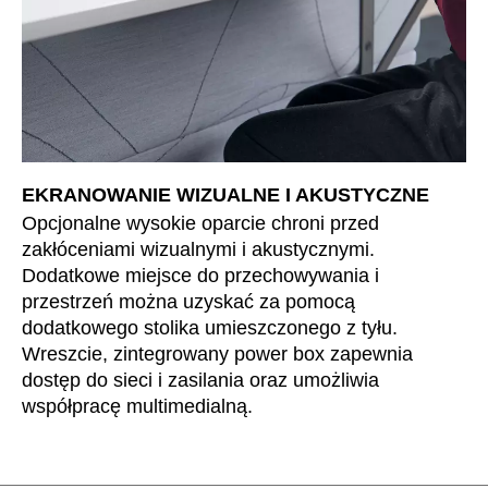
Szwajcaria
(CH)
Szwecja
(SE)
Słowacja
(SK)
Słowenia
(SI)
Tajlandia
(TH)
Tajwan
(TW)
EKRANOWANIE WIZUALNE I AKUSTYCZNE
Tanzania
(TZ)
Opcjonalne wysokie oparcie chroni przed
zakłóceniami wizualnymi i akustycznymi.
Tunezja
(TN)
Dodatkowe miejsce do przechowywania i
Ukraina
(UA)
przestrzeń można uzyskać za pomocą
Wielka Brytania
(GB)
dodatkowego stolika umieszczonego z tyłu.
Wybrzeże Kości Słoniowej
(CI)
Wreszcie, zintegrowany power box zapewnia
Węgry
(HU)
dostęp do sieci i zasilania oraz umożliwia
współpracę multimedialną.
Włochy
(IT)
Zjednoczone Emiraty Arabskie
(AE)
Łotwa
(LV)