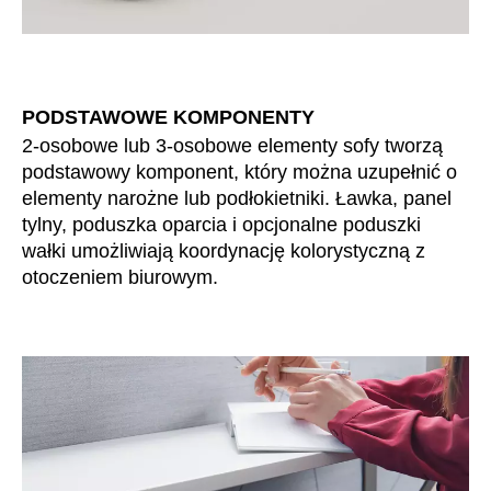
Mauretania
(MR)
Niemcy
(DE)
Nigeria
(NG)
Norwegia
(NO)
PODSTAWOWE KOMPONENTY
Nowa Zelandia
(NZ)
2-osobowe lub 3-osobowe elementy sofy tworzą
Oman
podstawowy komponent, który można uzupełnić o
(OM)
elementy narożne lub podłokietniki. Ławka, panel
Polska
(PL)
tylny, poduszka oparcia i opcjonalne poduszki
Portugalia
(PT)
wałki umożliwiają koordynację kolorystyczną z
Republika Czeska
(CZ)
otoczeniem biurowym.
Republika Południowej Afryki
(ZA)
Reszta świata
()
Rosja
(RU)
Rumunia
(RO)
Senegal
(SN)
Serbia
(RS)
Singapur
(SG)