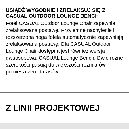
Szwajcaria
(CH)
USIĄDŹ WYGODNIE I ZRELAKSUJ SIĘ Z
CASUAL OUTDOOR LOUNGE BENCH
Szwecja
(SE)
Fotel CASUAL Outdoor Lounge Chair zapewnia
Słowacja
(SK)
zrelaksowaną postawę. Przyjemne nachylenie i
Słowenia
(SI)
rozszerzona noga fotela automatycznie zapewniają
Tajlandia
(TH)
zrelaksowaną postawę. Dla CASUAL Outdoor
Tajwan
(TW)
Lounge Chair dostępna jest również wersja
Tanzania
dwuosobowa: CASUAL Lounge Bench. Dwie różne
(TZ)
szerokości pasują do większości rozmiarów
Tunezja
(TN)
pomieszczeń i tarasów.
Ukraina
(UA)
Wielka Brytania
(GB)
Wybrzeże Kości Słoniowej
(CI)
Węgry
(HU)
Z LINII PROJEKTOWEJ
Włochy
(IT)
Zjednoczone Emiraty Arabskie
(AE)
Łotwa
(LV)