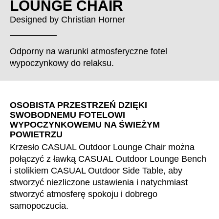
LOUNGE CHAIR
Chorwacja
(HR)
Dania
(DK)
Designed by
Christian Horner
Egipt
(EG)
Filipiny
(PH)
Odporny na warunki atmosferyczne fotel
Finlandia
(FI)
wypoczynkowy do relaksu.
Francja
(FR)
Ghana
(GH)
Grecja
(GR)
OSOBISTA PRZESTRZEŃ DZIĘKI
SWOBODNEMU FOTELOWI
Gwinea
(GN)
WYPOCZYNKOWEMU NA ŚWIEŻYM
Hiszpania
(ES)
POWIETRZU
Holandia
(NL)
Krzesło CASUAL Outdoor Lounge Chair można
połączyć z ławką CASUAL Outdoor Lounge Bench
Hongkong
(HK)
i stolikiem CASUAL Outdoor Side Table, aby
Indie
(IN)
stworzyć niezliczone ustawienia i natychmiast
Indonezja
(ID)
stworzyć atmosferę spokoju i dobrego
Iran
(IR)
samopoczucia.
Irlandia
(IE)