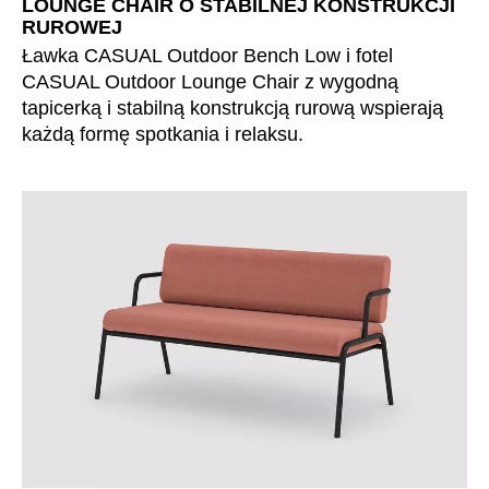
LOUNGE CHAIR O STABILNEJ KONSTRUKCJI
Mauretania
(MR)
RUROWEJ
Niemcy
(DE)
Ławka CASUAL Outdoor Bench Low i fotel
Nigeria
(NG)
CASUAL Outdoor Lounge Chair z wygodną
Norwegia
tapicerką i stabilną konstrukcją rurową wspierają
(NO)
każdą formę spotkania i relaksu.
Nowa Zelandia
(NZ)
Oman
(OM)
Polska
(PL)
Portugalia
(PT)
Republika Czeska
(CZ)
Republika Południowej Afryki
(ZA)
Reszta świata
()
Rosja
(RU)
Rumunia
(RO)
Senegal
(SN)
Serbia
(RS)
Singapur
(SG)