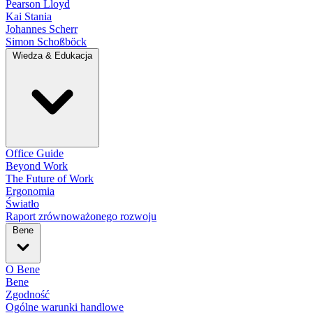
Pearson Lloyd
Kai Stania
Johannes Scherr
Simon Schoßböck
Wiedza & Edukacja
Office Guide
Beyond Work
The Future of Work
Ergonomia
Światło
Raport zrównoważonego rozwoju
Bene
O Bene
Bene
Zgodność
Ogólne warunki handlowe