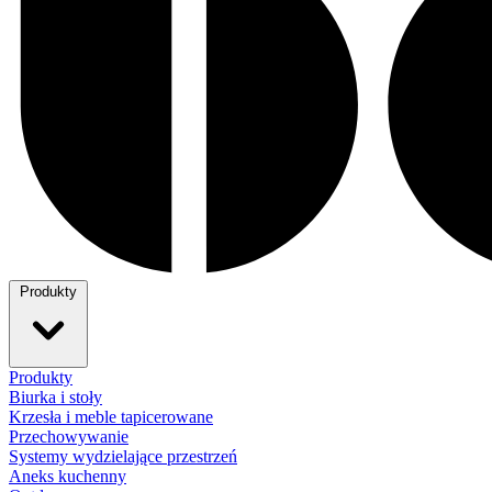
Produkty
Produkty
Biurka i stoły
Krzesła i meble tapicerowane
Przechowywanie
Systemy wydzielające przestrzeń
Aneks kuchenny