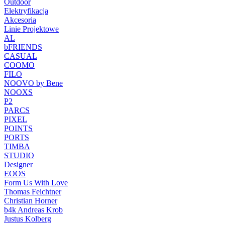
Outdoor
Elektryfikacja
Akcesoria
Linie Projektowe
AL
bFRIENDS
CASUAL
COOMO
FILO
NOOVO by Bene
NOOXS
P2
PARCS
PIXEL
POINTS
PORTS
TIMBA
STUDIO
Designer
EOOS
Form Us With Love
Thomas Feichtner
Christian Horner
b4k Andreas Krob
Justus Kolberg