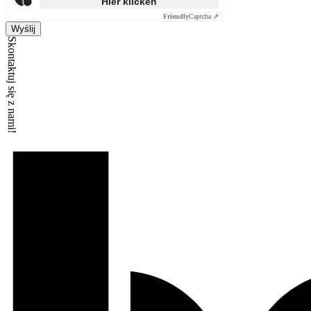
Hier klicken
Friendly
Captcha ⇗
Wyślij
Skontaktuj się z nami!