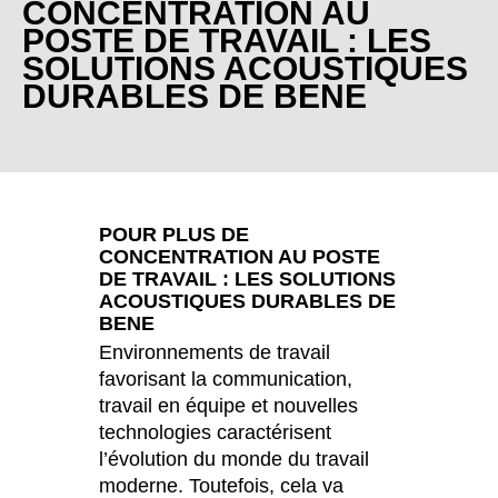
CONCENTRATION AU
Bulgaria
(BG)
POSTE DE TRAVAIL : LES
Canada
(CA)
SOLUTIONS ACOUSTIQUES
Chine
(CN)
DURABLES DE BENE
Corée du Sud
(KR)
Croatie
(HR)
Côte d'Ivoire
(CI)
Danemark
(DK)
Espagne
POUR PLUS DE
(ES)
CONCENTRATION AU POSTE
Finlande
(FI)
DE TRAVAIL : LES SOLUTIONS
France
ACOUSTIQUES DURABLES DE
(FR)
BENE
Ghana
(GH)
Environnements de travail
Grande-Bretagne
(GB)
favorisant la communication,
Grèce
(GR)
travail en équipe et nouvelles
Guinée
(GN)
technologies caractérisent
Hong Kong
l’évolution du monde du travail
(HK)
moderne. Toutefois, cela va
Hongrie
(HU)