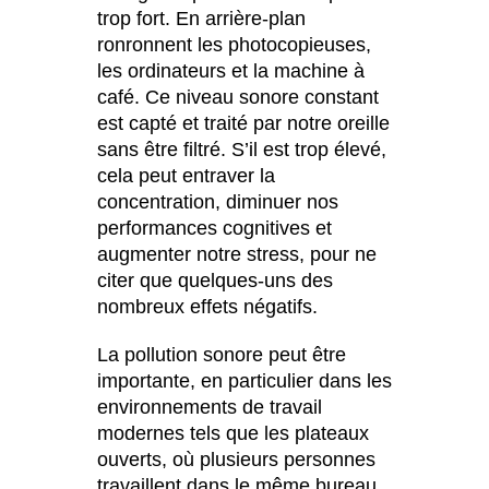
Luxembourg
(LU)
trop fort. En arrière-plan
Malaisie
ronronnent les photocopieuses,
(MY)
les ordinateurs et la machine à
Maroc
(MA)
café. Ce niveau sonore constant
Mauritanie
(MR)
est capté et traité par notre oreille
Nigeria
(NG)
sans être filtré. S’il est trop élevé,
Norvège
(NO)
cela peut entraver la
Nouvelle-Zélande
concentration, diminuer nos
(NZ)
performances cognitives et
Oman
(OM)
augmenter notre stress, pour ne
Pays-Bas
(NL)
citer que quelques-uns des
Philippines
(PH)
nombreux effets négatifs.
Pologne
(PL)
La pollution sonore peut être
Portugal
(PT)
importante, en particulier dans les
Qatar
(QA)
environnements de travail
Reste du monde
()
modernes tels que les plateaux
Roumanie
(RO)
ouverts, où plusieurs personnes
Russie
travaillent dans le même bureau.
(RU)