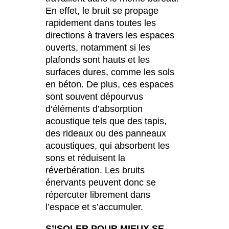
En effet, le bruit se propage
République tchèque
(CZ)
rapidement dans toutes les
Serbie
(RS)
directions à travers les espaces
Singapour
(SG)
ouverts, notamment si les
Slovaquie
(SK)
plafonds sont hauts et les
surfaces dures, comme les sols
Slovénie
(SI)
en béton. De plus, ces espaces
Suisse
(CH)
sont souvent dépourvus
Suède
(SE)
d‘éléments d’absorption
Sénégal
(SN)
acoustique tels que des tapis,
Tanzanie
des rideaux ou des panneaux
(TZ)
acoustiques, qui absorbent les
Taïwan
(TW)
sons et réduisent la
Thaïlande
(TH)
réverbération. Les bruits
Tunisien
(TN)
énervants peuvent donc se
Ukraine
(UA)
répercuter librement dans
Égypte
l’espace et s’accumuler.
(EG)
Émirats arabes unis
(AE)
S’ISOLER POUR MIEUX SE