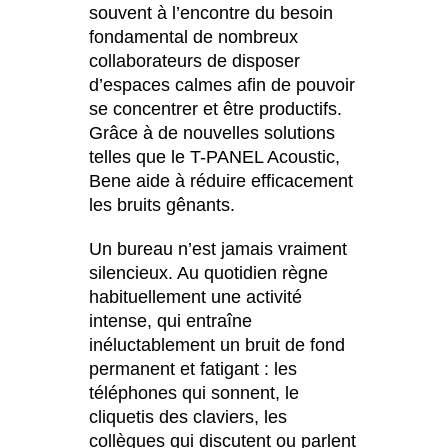
souvent à l’encontre du besoin
Inde
(IN)
fondamental de nombreux
Indonésie
(ID)
collaborateurs de disposer
Iran
(IR)
d’espaces calmes afin de pouvoir
se concentrer et être productifs.
Irlande
(IE)
Grâce à de nouvelles solutions
Irlande du Nord (UK)
(GB)
telles que le T-PANEL Acoustic,
Israël
(IL)
Bene aide à réduire efficacement
Italie
(IT)
les bruits gênants.
Japon
(JP)
Un bureau n’est jamais vraiment
Jordanie
(JO)
silencieux. Au quotidien règne
Kazakhstan
(KZ)
habituellement une activité
Kenya
(KE)
intense, qui entraîne
Koweït
inéluctablement un bruit de fond
(KW)
permanent et fatigant : les
Lettonie
(LV)
téléphones qui sonnent, le
Liechtenstein
(LI)
cliquetis des claviers, les
Lituanie
(LT)
collègues qui discutent ou parlent