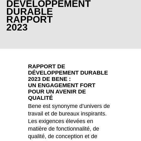
DÉVELOPPEMENT
Bulgaria
(BG)
DURABLE
Canada
(CA)
RAPPORT
Chine
(CN)
2023
Corée du Sud
(KR)
Croatie
(HR)
Côte d'Ivoire
(CI)
Danemark
(DK)
Espagne
RAPPORT DE
(ES)
DÉVELOPPEMENT DURABLE
Finlande
(FI)
2023 DE BENE :
France
UN ENGAGEMENT FORT
(FR)
POUR UN AVENIR DE
Ghana
(GH)
QUALITÉ
Grande-Bretagne
(GB)
Bene est synonyme d’univers de
Grèce
(GR)
travail et de bureaux inspirants.
Guinée
Les exigences élevées en
(GN)
matière de fonctionnalité, de
Hong Kong
(HK)
qualité, de conception et de
Hongrie
(HU)