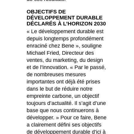
République tchèque
(CZ)
OBJECTIFS DE
Serbie
(RS)
DÉVELOPPEMENT DURABLE
DÉCLARÉS À L’HORIZON 2030
Singapour
(SG)
« Le développement durable est
Slovaquie
(SK)
depuis longtemps profondément
Slovénie
(SI)
enraciné chez Bene », souligne
Suisse
(CH)
Michael Fried, Directeur des
Suède
ventes, du marketing, du design
(SE)
et de l’innovation. « Par le passé,
Sénégal
(SN)
de nombreuses mesures
Tanzanie
(TZ)
importantes ont déjà été prises
Taïwan
(TW)
dans le but de réduire notre
Thaïlande
(TH)
empreinte carbone, un objectif
Tunisien
toujours d’actualité. Il s’agit d’une
(TN)
base que nous continuerons à
Ukraine
(UA)
développer. » Pour ce faire, Bene
Égypte
(EG)
a clairement défini ses objectifs
Émirats arabes unis
(AE)
de développement durable d’ici à