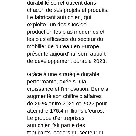
durabilité se retrouvent dans
Inde
(IN)
chacun de ses projets et produits.
Indonésie
(ID)
Le fabricant autrichien, qui
Iran
exploite l’un des sites de
(IR)
production les plus modernes et
Irlande
(IE)
les plus efficaces du secteur du
Irlande du Nord (UK)
(GB)
mobilier de bureau en Europe,
Israël
(IL)
présente aujourd’hui son rapport
Italie
(IT)
de développement durable 2023.
Japon
(JP)
Grâce à une stratégie durable,
Jordanie
(JO)
performante, axée sur la
Kazakhstan
(KZ)
croissance et l’innovation, Bene a
Kenya
(KE)
augmenté son chiffre d’affaires
de 29 % entre 2021 et 2022 pour
Koweït
(KW)
atteindre 176,4 millions d’euros.
Lettonie
(LV)
Le groupe d’entreprises
Liechtenstein
(LI)
autrichien fait partie des
Lituanie
(LT)
fabricants leaders du secteur du