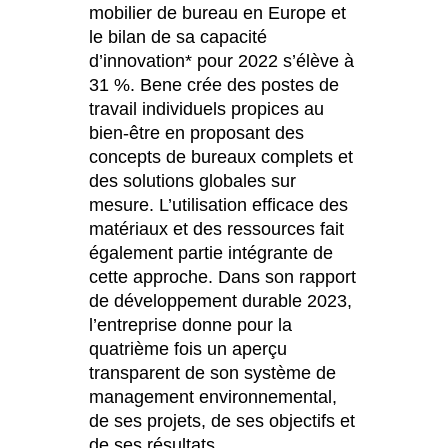
Luxembourg
mobilier de bureau en Europe et
(LU)
le bilan de sa capacité
Malaisie
(MY)
d’innovation* pour 2022 s’élève à
Maroc
(MA)
31 %. Bene crée des postes de
Mauritanie
(MR)
travail individuels propices au
Nigeria
(NG)
bien-être en proposant des
Norvège
concepts de bureaux complets et
(NO)
des solutions globales sur
Nouvelle-Zélande
(NZ)
mesure. L’utilisation efficace des
Oman
(OM)
matériaux et des ressources fait
Pays-Bas
(NL)
également partie intégrante de
Philippines
(PH)
cette approche. Dans son rapport
Pologne
de développement durable 2023,
(PL)
l’entreprise donne pour la
Portugal
(PT)
quatrième fois un aperçu
Qatar
(QA)
transparent de son système de
Reste du monde
()
management environnemental,
Roumanie
(RO)
de ses projets, de ses objectifs et
Russie
de ses résultats.
(RU)