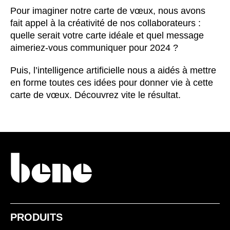
Bulgaria
(BG)
Pour imaginer notre carte de vœux, nous avons
Canada
(CA)
fait appel à la créativité de nos collaborateurs :
Chine
(CN)
quelle serait votre carte idéale et quel message
aimeriez-vous communiquer pour 2024 ?
Corée du Sud
(KR)
Croatie
(HR)
Puis, l’intelligence artificielle nous a aidés à mettre
Côte d'Ivoire
(CI)
en forme toutes ces idées pour donner vie à cette
Danemark
(DK)
carte de vœux. Découvrez vite le résultat.
Espagne
(ES)
Finlande
(FI)
France
(FR)
Ghana
(GH)
Grande-Bretagne
(GB)
Grèce
(GR)
Guinée
(GN)
Hong Kong
(HK)
PRODUITS
Hongrie
(HU)