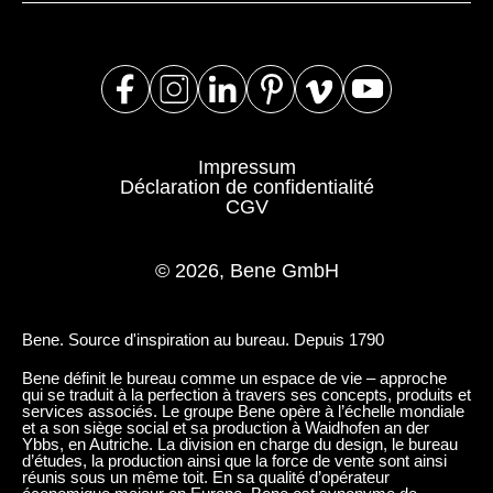
Luxembourg
(LU)
Malaisie
(MY)
Maroc
(MA)
Mauritanie
(MR)
Nigeria
(NG)
Impressum
Norvège
(NO)
Déclaration de confidentialité
Nouvelle-Zélande
(NZ)
CGV
Oman
(OM)
Pays-Bas
(NL)
© 2026, Bene GmbH
Philippines
(PH)
Pologne
(PL)
Bene. Source d'inspiration au bureau. Depuis 1790
Portugal
(PT)
Bene définit le bureau comme un espace de vie – approche
Qatar
qui se traduit à la perfection à travers ses concepts, produits et
(QA)
services associés. Le groupe Bene opère à l’échelle mondiale
Reste du monde
et a son siège social et sa production à Waidhofen an der
()
Ybbs, en Autriche. La division en charge du design, le bureau
Roumanie
(RO)
d’études, la production ainsi que la force de vente sont ainsi
réunis sous un même toit. En sa qualité d’opérateur
Russie
(RU)