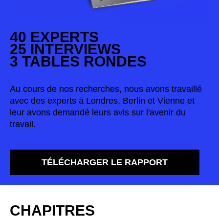
République tchèque
(CZ)
Serbie
(RS)
40 EXPERTS
Singapour
(SG)
25 INTERVIEWS
Slovaquie
(SK)
3 TABLES RONDES
Slovénie
(SI)
Suisse
(CH)
Au cours de nos recherches, nous avons travaillé
Suède
(SE)
avec des experts à Londres, Berlin et Vienne et
Sénégal
leur avons demandé leurs avis sur l'avenir du
(SN)
travail.
Tanzanie
(TZ)
Taïwan
(TW)
Thaïlande
(TH)
TÉLÉCHARGER LE RAPPORT
Tunisien
(TN)
Ukraine
(UA)
Égypte
(EG)
CHAPITRES
Émirats arabes unis
(AE)