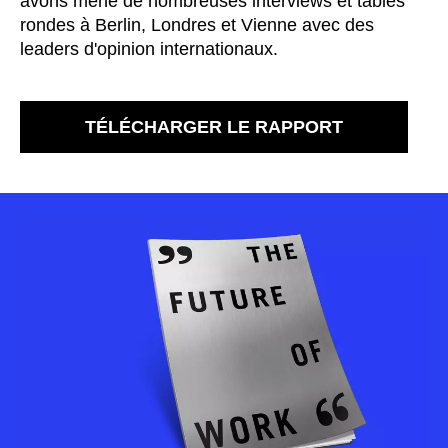
avons mené de nombreuses interviews et tables
Luxembourg
(LU)
rondes à Berlin, Londres et Vienne avec des
Malaisie
(MY)
leaders d'opinion internationaux.
Maroc
(MA)
Mauritanie
(MR)
Nigeria
TÉLÉCHARGER LE RAPPORT
(NG)
Norvège
(NO)
Nouvelle-Zélande
(NZ)
Oman
(OM)
Pays-Bas
(NL)
Philippines
(PH)
Pologne
(PL)
Portugal
(PT)
Qatar
(QA)
Reste du monde
()
Roumanie
(RO)
Russie
(RU)