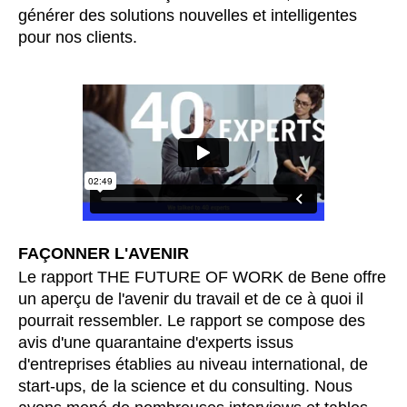
générer des solutions nouvelles et intelligentes
Inde
(IN)
pour nos clients.
Indonésie
(ID)
Iran
(IR)
Irlande
(IE)
Irlande du Nord (UK)
(GB)
Israël
(IL)
Italie
(IT)
Japon
(JP)
Jordanie
(JO)
FAÇONNER L'AVENIR
Kazakhstan
(KZ)
Le rapport THE FUTURE OF WORK de Bene offre
Kenya
(KE)
un aperçu de l'avenir du travail et de ce à quoi il
Koweït
(KW)
pourrait ressembler. Le rapport se compose des
Lettonie
(LV)
avis d'une quarantaine d'experts issus
Liechtenstein
d'entreprises établies au niveau international, de
(LI)
start-ups, de la science et du consulting. Nous
Lituanie
(LT)