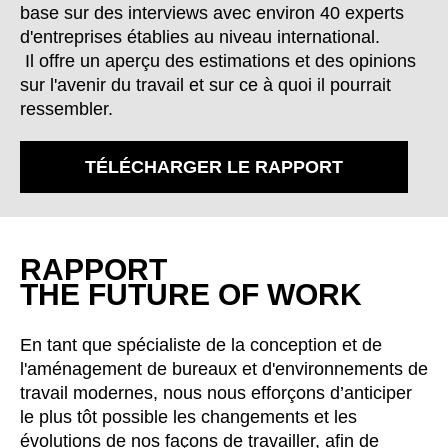
Bulgaria
(BG)
base sur des interviews avec environ 40 experts
Canada
d'entreprises établies au niveau international.
(CA)
Il offre un aperçu des estimations et des opinions
Chine
(CN)
sur l'avenir du travail et sur ce à quoi il pourrait
Corée du Sud
(KR)
ressembler.
Croatie
(HR)
Côte d'Ivoire
(CI)
TÉLÉCHARGER LE RAPPORT
Danemark
(DK)
Espagne
(ES)
Finlande
(FI)
RAPPORT
France
(FR)
THE FUTURE OF WORK
Ghana
(GH)
Grande-Bretagne
(GB)
En tant que spécialiste de la conception et de
Grèce
(GR)
l'aménagement de bureaux et d'environnements de
Guinée
(GN)
travail modernes, nous nous efforçons d’anticiper
Hong Kong
(HK)
le plus tôt possible les changements et les
évolutions de nos façons de travailler, afin de
Hongrie
(HU)