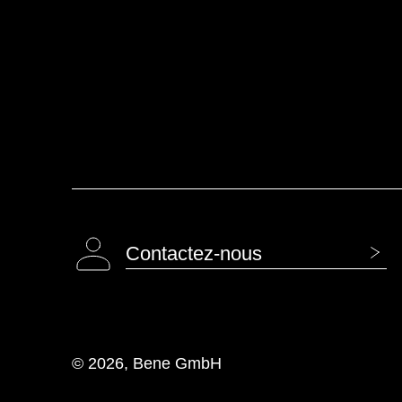
Danemark
(DK)
Espagne
(ES)
Finlande
(FI)
France
(FR)
Ghana
(GH)
Grande-Bretagne
(GB)
Grèce
(GR)
Guinée
(GN)
Contactez-nous
Égypte
(EG)
Émirats arabes unis
(AE)
© 2026, Bene GmbH