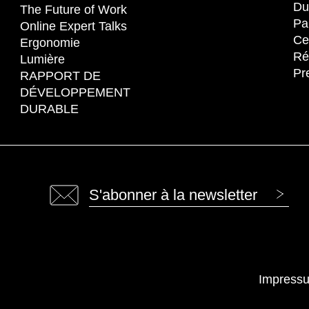
Liechtenstein
Su
(LI)
Du
The Future of Work
Lituanie
Su
(LT)
Pa
Online Expert Talks
Cer
Luxembourg
Sé
Ergonomie
(LU)
Ré
Lumière
Malaisie
Ta
(MY)
Pr
RAPPORT DE
Maroc
Ta
(MA)
DÉVELOPPEMENT
Mauritanie
Th
(MR)
DURABLE
Nigeria
Tun
(NG)
Norvège
Uk
(NO)
S'abonner à la newsletter
Impress