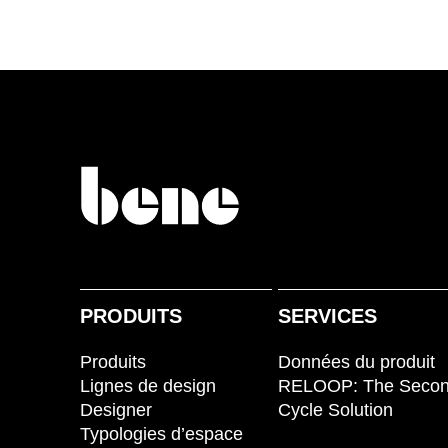
Afrique du Sud
(ZA)
Allemagne
(DE)
Arabie saoudite
(SA)
Arménie
(AM)
Australie
(AU)
Autriche
(AT)
Bahreïn
(BH)
Belgique
(BE)
Biélorussie
(BY)
Bulgaria
(BG)
Canada
(CA)
PRODUITS
SERVICES
Chine
(CN)
Produits
Données du produit
Corée du Sud
(KR)
Lignes de design
RELOOP: The Seco
Croatie
(HR)
Designer
Cycle Solution
Côte d'Ivoire
(CI)
Typologies d’espace