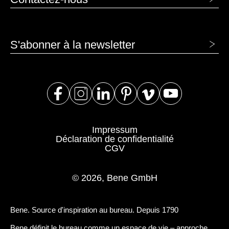
Inde
(IN)
Indonésie
(ID)
Iran
(IR)
S'abonner à la newsletter
Irlande
(IE)
Irlande du Nord (UK)
(GB)
Israël
(IL)
Italie
(IT)
Japon
(JP)
Impressum
Jordanie
(JO)
Déclaration de confidentialité
Kazakhstan
(KZ)
CGV
Kenya
(KE)
Koweït
(KW)
© 2026, Bene GmbH
Lettonie
(LV)
Liechtenstein
(LI)
Bene. Source d'inspiration au bureau. Depuis 1790
Lituanie
(LT)
Bene définit le bureau comme un espace de vie – approche