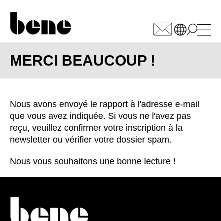
WÄHLEN SIE IHREN
MARKT
MERCI BEAUCOUP !
Afrique du Sud
(ZA)
Nous avons envoyé le rapport à l'adresse e-mail
Allemagne
(DE)
que vous avez indiquée. Si vous ne l'avez pas
Arabie saoudite
(SA)
reçu, veuillez confirmer votre inscription à la
Arménie
newsletter ou vérifier votre dossier spam.
(AM)
Australie
(AU)
Nous vous souhaitons une bonne lecture !
Autriche
(AT)
Bahreïn
(BH)
Belgique
(BE)
Biélorussie
(BY)