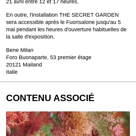
21 avril entre 12 et 17 heures.
Bulgaria
(BG)
Canada
(CA)
En outre, l'installation THE SECRET GARDEN
Chine
(CN)
sera accessible après le Fuorisalone jusqu'au 5
Corée du Sud
(KR)
mai pendant les heures d'ouverture habituelles de
la salle d'exposition.
Croatie
(HR)
Côte d'Ivoire
(CI)
Bene Milan
Danemark
(DK)
Foro Buonaparte, 53 premier étage
Espagne
(ES)
20121 Mailand
Italie
Finlande
(FI)
France
(FR)
Ghana
(GH)
CONTENU ASSOCIÉ
Grande-Bretagne
(GB)
Grèce
(GR)
Guinée
(GN)
Hong Kong
(HK)
Hongrie
(HU)