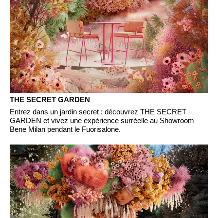
Inde
(IN)
Indonésie
(ID)
Iran
(IR)
Irlande
(IE)
Irlande du Nord (UK)
(GB)
Israël
(IL)
Italie
(IT)
THE SECRET GARDEN
Japon
(JP)
Entrez dans un jardin secret : découvrez THE SECRET
GARDEN et vivez une expérience surréelle au Showroom
Jordanie
(JO)
Bene Milan pendant le Fuorisalone.
Kazakhstan
(KZ)
Kenya
(KE)
Koweït
(KW)
Lettonie
(LV)
Liechtenstein
(LI)
Lituanie
(LT)