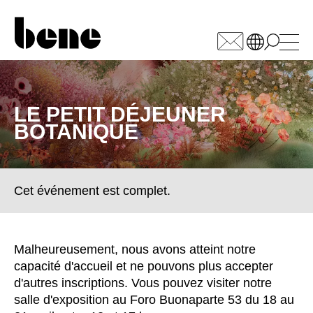
WÄHLEN SIE IHREN
MARKT
LE PETIT DÉJEUNER
BOTANIQUE
Afrique du Sud
(ZA)
Allemagne
(DE)
Arabie saoudite
(SA)
Cet événement est complet.
Arménie
(AM)
Australie
(AU)
Autriche
(AT)
Malheureusement, nous avons atteint notre
Bahreïn
(BH)
capacité d'accueil et ne pouvons plus accepter
Belgique
(BE)
d'autres inscriptions. Vous pouvez visiter notre
Biélorussie
(BY)
salle d'exposition au Foro Buonaparte 53 du 18 au