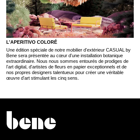
Luxembourg
(LU)
Malaisie
(MY)
Maroc
(MA)
Mauritanie
(MR)
Nigeria
(NG)
L'APERITIVO COLORÉ
Norvège
(NO)
Une édition spéciale de notre mobilier d'extérieur CASUAL by
Bene sera présentée au cœur d'une installation botanique
Nouvelle-Zélande
(NZ)
extraordinaire. Nous nous sommes entourés de prodiges de
Oman
l'art digital, d'artistes de fleurs en papier exceptionnels et de
(OM)
nos propres designers talentueux pour créer une véritable
Pays-Bas
(NL)
œuvre d'art stimulant les cinq sens.
Philippines
(PH)
Pologne
(PL)
Portugal
(PT)
Qatar
(QA)
Reste du monde
()
Roumanie
(RO)
Russie
(RU)