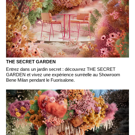
Inde
(IN)
Indonésie
(ID)
Iran
(IR)
Irlande
(IE)
Irlande du Nord (UK)
(GB)
Israël
(IL)
Italie
(IT)
THE SECRET GARDEN
Japon
(JP)
Entrez dans un jardin secret : découvrez THE SECRET
GARDEN et vivez une expérience surréelle au Showroom
Jordanie
(JO)
Bene Milan pendant le Fuorisalone.
Kazakhstan
(KZ)
Kenya
(KE)
Koweït
(KW)
Lettonie
(LV)
Liechtenstein
(LI)
Lituanie
(LT)