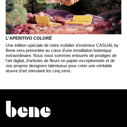
Luxembourg
(LU)
Malaisie
(MY)
Maroc
(MA)
Mauritanie
(MR)
Nigeria
(NG)
L'APERITIVO COLORÉ
Norvège
(NO)
Une édition spéciale de notre mobilier d'extérieur CASUAL by
Bene sera présentée au cœur d'une installation botanique
Nouvelle-Zélande
(NZ)
extraordinaire. Nous nous sommes entourés de prodiges de
Oman
l'art digital, d'artistes de fleurs en papier exceptionnels et de
(OM)
nos propres designers talentueux pour créer une véritable
Pays-Bas
(NL)
œuvre d'art stimulant les cinq sens.
Philippines
(PH)
Pologne
(PL)
Portugal
(PT)
Qatar
(QA)
Reste du monde
()
Roumanie
(RO)
Russie
(RU)