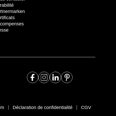
rabilité
rtnermarken
tificats
compenses
esse
um
Déclaration de confidentialité
CGV