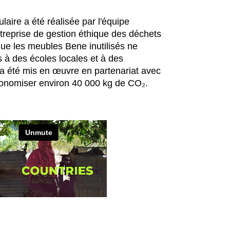
Irlande du Nord (UK)
Qa
(GB)
Israël
Re
laire a été réalisée par l'équipe
(IL)
ntreprise de gestion éthique des déchets
Italie
Ro
(IT)
ue les meubles Bene inutilisés ne
Japon
Ru
(JP)
s à des écoles locales et à des
Jordanie
Ré
(JO)
e a été mis en œuvre en partenariat avec
Kazakhstan
Se
(KZ)
économiser environ 40 000 kg de CO₂.
Kenya
Si
(KE)
Koweït
Sl
(KW)
Lettonie
Sl
(LV)
Liechtenstein
Su
(LI)
Lituanie
Su
(LT)
Luxembourg
Sé
(LU)
Malaisie
Ta
(MY)
Maroc
Ta
(MA)
Mauritanie
Th
(MR)
Nigeria
Tun
(NG)