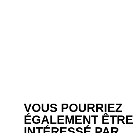
Guinée
(GN)
Égypte
(EG)
Émirats arabes unis
(AE)
VOUS POURRIEZ
ÉGALEMENT ÊTR
INTÉRESSÉ PAR