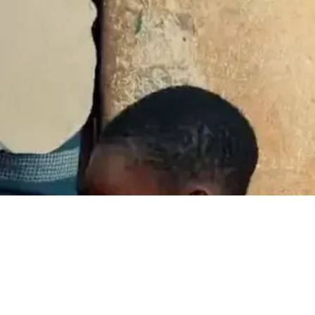
MARKT
uvelle-Zélande
(NZ)
an
(OM)
ys-Bas
(NL)
lippines
(PH)
logne
(PL)
tugal
(PT)