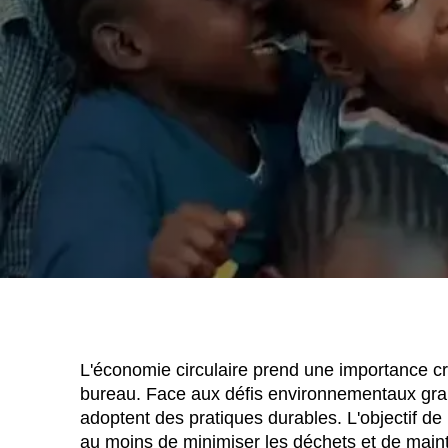
WÄHL
Afrique du Sud
(ZA)
Allemagne
(DE)
Arabie saoudite
(SA)
L'économie circulaire prend une importance cro
Arménie
(AM)
bureau. Face aux défis environnementaux gran
Australie
(AU)
adoptent des pratiques durables. L'objectif de 
Autriche
(AT)
au moins de minimiser les déchets et de mainte