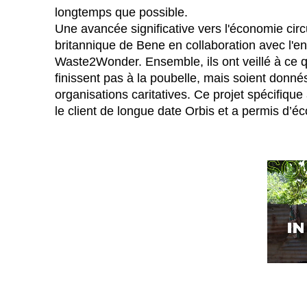
Bahreïn
(BH)
longtemps que possible.
Belgique
Une avancée significative vers l'économie circu
(BE)
britannique de Bene en collaboration avec l'e
Biélorussie
(BY)
Waste2Wonder. Ensemble, ils ont veillé à ce q
Bulgaria
(BG)
finissent pas à la poubelle, mais soient donné
Canada
(CA)
organisations caritatives. Ce projet spécifiqu
Chine
(CN)
le client de longue date Orbis et a permis d’
Corée du Sud
(KR)
Croatie
(HR)
Côte d'Ivoire
(CI)
Danemark
(DK)
Espagne
(ES)
Finlande
(FI)
France
(FR)
Ghana
(GH)
Grande-Bretagne
(GB)
Grèce
(GR)