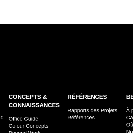
CONCEPTS &
RÉFÉRENCES
B
CONNAISSANCES
Rapports des Projets
À 
nd
Références
Ca
Office Guide
Où
Colour Concepts
No
Beyond Work