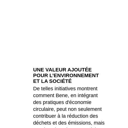
tar
(QA)
ste du monde
()
umanie
(RO)
ssie
(RU)
publique tchèque
(CZ)
rbie
(RS)
ngapour
(SG)
ovaquie
(SK)
ovénie
UNE VALEUR AJOUTÉE
(SI)
POUR L’ENVIRONNEMENT
isse
(CH)
ET LA SOCIÉTÉ
ède
(SE)
De telles initiatives montrent
négal
(SN)
comment Bene, en intégrant
nzanie
des pratiques d'économie
(TZ)
circulaire, peut non seulement
ïwan
(TW)
contribuer à la réduction des
aïlande
(TH)
déchets et des émissions, mais
isien
(TN)