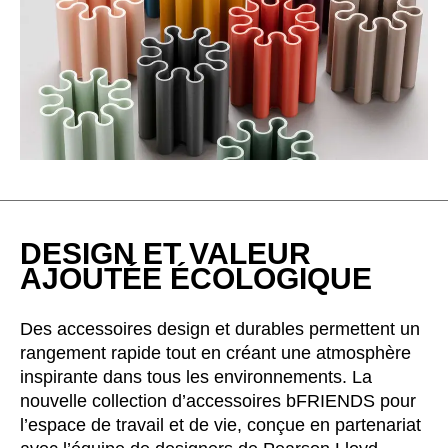
Inde
(IN)
Indonésie
(ID)
Iran
(IR)
Irlande
(IE)
Irlande du Nord (UK)
(GB)
Israël
(IL)
Italie
(IT)
Japon
(JP)
DESIGN ET VALEUR
Jordanie
(JO)
AJOUTÉE ÉCOLOGIQUE
Kazakhstan
(KZ)
Kenya
(KE)
Des accessoires design et durables permettent un
Koweït
(KW)
rangement rapide tout en créant une atmosphère
Lettonie
(LV)
inspirante dans tous les environnements. La
Liechtenstein
nouvelle collection d’accessoires bFRIENDS pour
(LI)
l’espace de travail et de vie, conçue en partenariat
Lituanie
(LT)