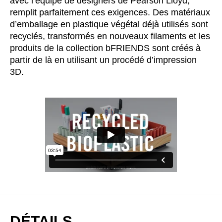
avec l’équipe de designers de Pearson Lloyd,
Luxembourg
(LU)
remplit parfaitement ces exigences. Des matériaux
Malaisie
(MY)
d’emballage en plastique végétal déjà utilisés sont
Maroc
(MA)
recyclés, transformés en nouveaux filaments et les
produits de la collection bFRIENDS sont créés à
Mauritanie
(MR)
partir de là en utilisant un procédé d’impression
Nigeria
(NG)
3D.
Norvège
(NO)
Nouvelle-Zélande
(NZ)
Oman
(OM)
Pays-Bas
(NL)
Philippines
(PH)
Pologne
(PL)
Portugal
(PT)
Qatar
(QA)
Reste du monde
()
Roumanie
(RO)
DÉTAILS
Russie
(RU)