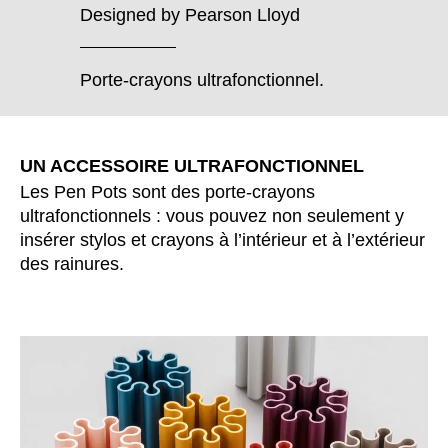
Bulgaria
(BG)
Designed by
Pearson Lloyd
Canada
(CA)
Chine
(CN)
Porte-crayons ultrafonctionnel.
Corée du Sud
(KR)
Croatie
(HR)
Côte d'Ivoire
(CI)
UN ACCESSOIRE ULTRAFONCTIONNEL
Danemark
(DK)
Les Pen Pots sont des porte-crayons
Espagne
(ES)
ultrafonctionnels : vous pouvez non seulement y
Finlande
insérer stylos et crayons à l’intérieur et à l’extérieur
(FI)
des rainures.
France
(FR)
Ghana
(GH)
Grande-Bretagne
(GB)
Grèce
(GR)
Guinée
(GN)
Hong Kong
(HK)
Hongrie
(HU)