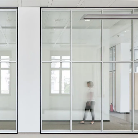
Hongrie
Om
(HU)
Inde
Pa
(IN)
Indonésie
Phi
(ID)
Iran
Po
(IR)
Irlande
Por
(IE)
Irlande du Nord (UK)
Qa
(GB)
Israël
Re
(IL)
Italie
Ro
(IT)
Japon
Ru
(JP)
Jordanie
Ré
(JO)
Kazakhstan
Se
(KZ)
Kenya
Si
(KE)
Koweït
Sl
(KW)
Lettonie
Sl
(LV)
Liechtenstein
Su
(LI)
Lituanie
Su
(LT)