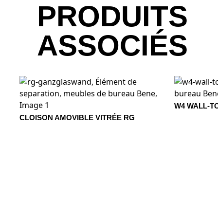
PRODUITS
AK sycomore
BG hêtre gris
BJ bambo
ASSOCIÉS
EY chêne sylt
KD châtaignier
naturel
W4 WALL-T
CLOISON AMOVIBLE VITRÉE RG
KP châtaig
MELAMINE - MÉLAMINE
EZ chêne vicenza
MAK Érabl
classique