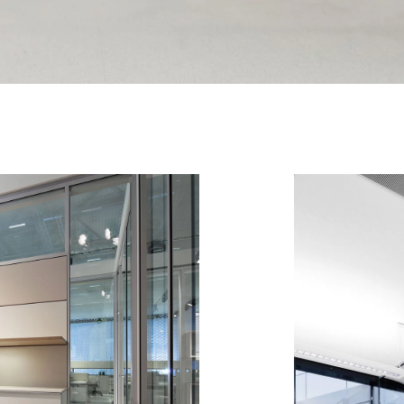
Luxembourg
Sé
(LU)
Malaisie
Ta
(MY)
Maroc
Ta
(MA)
Mauritanie
Th
(MR)
Nigeria
Tun
(NG)
Norvège
Uk
(NO)