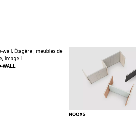
u
BU hêtre naturel
EF chêne naturel
EG chêne 
KQ châtaignier gris
NA noyer anthracite
NB noyer
O-WALL
nier brun
e
MB basalte
MBK hêtre classique
MC canva
NOOXS