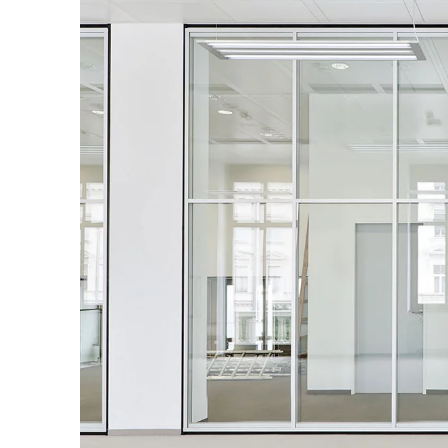
Allemagne
(DE)
Arabie saoudite
(SA)
Arménie
(AM)
Australie
(AU)
Autriche
(AT)
Bahreïn
(BH)
Belgique
(BE)
Biélorussie
(BY)
Bulgaria
(BG)
Canada
(CA)
Chine
(CN)
Corée du Sud
(KR)
Croatie
(HR)
Côte d'Ivoire
(CI)
Danemark
(DK)
Espagne
(ES)