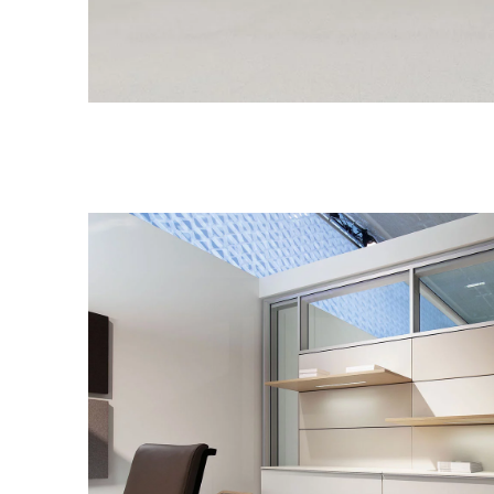
Finlande
(FI)
France
(FR)
Ghana
(GH)
Grande-Bretagne
(GB)
Grèce
(GR)
Guinée
(GN)
Égypte
(EG)
Émirats arabes unis
(AE)