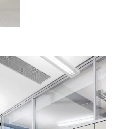
négal
(SN)
nzanie
(TZ)
ïwan
(TW)
aïlande
(TH)
isien
(TN)
raine
(UA)