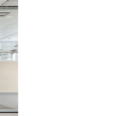
an
(OM)
ys-Bas
(NL)
lippines
(PH)
logne
(PL)
tugal
(PT)
tar
(QA)
ste du monde
()
umanie
(RO)
ssie
(RU)
publique tchèque
(CZ)
rbie
(RS)
ngapour
(SG)
ovaquie
(SK)
ovénie
(SI)
isse
(CH)
ède
(SE)