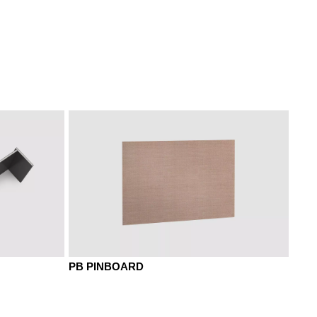
gris
 umbra
NF noyer américan
NR noyer sienne
s
MD gris urbain
MEK chêne Kendal
PB PINBOARD