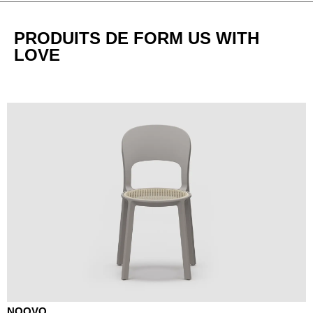
Luxembourg
(LU)
Malaisie
(MY)
PRODUITS DE FORM US WITH
Maroc
(MA)
LOVE
Mauritanie
(MR)
Nigeria
(NG)
Norvège
(NO)
Nouvelle-Zélande
(NZ)
Oman
(OM)
Pays-Bas
(NL)
Philippines
(PH)
Pologne
(PL)
Portugal
(PT)
Qatar
(QA)
Reste du monde
()
Roumanie
(RO)
Russie
NOOVO
(RU)