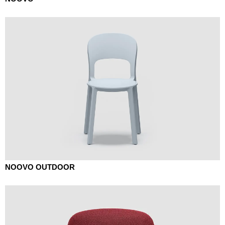
République tchèque
(CZ)
Serbie
(RS)
Singapour
(SG)
Slovaquie
(SK)
Slovénie
(SI)
Suisse
(CH)
Suède
(SE)
Sénégal
(SN)
Tanzanie
(TZ)
Taïwan
(TW)
Thaïlande
(TH)
NOOVO OUTDOOR
Tunisien
(TN)
Ukraine
(UA)
Égypte
(EG)
Émirats arabes unis
(AE)