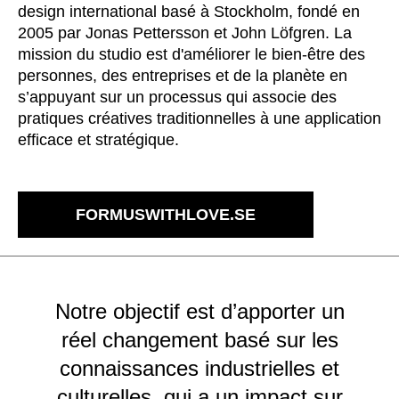
Bulgaria
(BG)
design international basé à Stockholm, fondé en
Canada
2005 par Jonas Pettersson et John Löfgren. La
(CA)
mission du studio est d'améliorer le bien-être des
Chine
(CN)
personnes, des entreprises et de la planète en
Corée du Sud
(KR)
s’appuyant sur un processus qui associe des
Croatie
(HR)
pratiques créatives traditionnelles à une application
Côte d'Ivoire
(CI)
efficace et stratégique.
Danemark
(DK)
Espagne
(ES)
Finlande
FORMUSWITHLOVE.SE
(FI)
France
(FR)
Ghana
(GH)
Grande-Bretagne
(GB)
Notre objectif est d’apporter un
Grèce
(GR)
réel changement basé sur les
Guinée
(GN)
connaissances industrielles et
Hong Kong
(HK)
culturelles, qui a un impact sur
Hongrie
(HU)