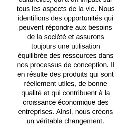
Inde
tous les aspects de la vie. Nous
(IN)
Indonésie
(ID)
identifions des opportunités qui
Iran
(IR)
peuvent répondre aux besoins
Irlande
(IE)
de la société et assurons
Irlande du Nord (UK)
(GB)
toujours une utilisation
Israël
(IL)
équilibrée des ressources dans
Italie
(IT)
nos processus de conception. Il
Japon
(JP)
en résulte des produits qui sont
Jordanie
(JO)
réellement utiles, de bonne
Kazakhstan
(KZ)
Kenya
qualité et qui contribuent à la
(KE)
Koweït
(KW)
croissance économique des
Lettonie
(LV)
entreprises. Ainsi, nous créons
Liechtenstein
(LI)
un véritable changement.
Lituanie
(LT)