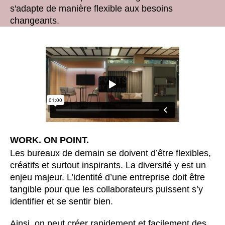
Bulgaria
(BG)
s'adapte de manière flexible aux besoins
Canada
(CA)
changeants.
Chine
(CN)
Corée du Sud
(KR)
Croatie
(HR)
Côte d'Ivoire
(CI)
Danemark
(DK)
Espagne
(ES)
Finlande
(FI)
France
(FR)
WORK. ON POINT.
Ghana
(GH)
Les bureaux de demain se doivent d’être flexibles,
Grande-Bretagne
créatifs et surtout inspirants. La diversité y est un
(GB)
enjeu majeur. L’identité d’une entreprise doit être
Grèce
(GR)
tangible pour que les collaborateurs puissent s’y
Guinée
(GN)
identifier et se sentir bien.
Hong Kong
(HK)
Hongrie
Ainsi, on peut créer rapidement et facilement des
(HU)