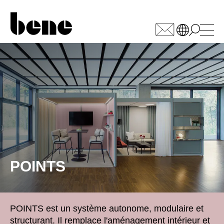
WÄHLEN SIE IHREN
MARKT
Afrique du Sud
(ZA)
Allemagne
(DE)
Arabie saoudite
(SA)
Arménie
(AM)
Australie
(AU)
POINTS
Autriche
(AT)
Bahreïn
(BH)
Belgique
(BE)
POINTS est un système autonome, modulaire et
Biélorussie
(BY)
structurant. Il remplace l'aménagement intérieur et