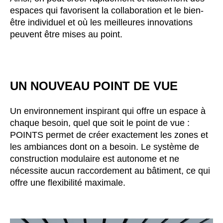
espaces qui favorisent la collaboration et le bien-
Inde
(IN)
être individuel et où les meilleures innovations
Indonésie
(ID)
peuvent être mises au point.
Iran
(IR)
Irlande
(IE)
Irlande du Nord (UK)
(GB)
Israël
UN NOUVEAU POINT DE VUE
(IL)
Italie
(IT)
Un environnement inspirant qui offre un espace à
Japon
(JP)
chaque besoin, quel que soit le point de vue :
Jordanie
(JO)
POINTS permet de créer exactement les zones et
Kazakhstan
(KZ)
les ambiances dont on a besoin. Le système de
Kenya
(KE)
construction modulaire est autonome et ne
Koweït
nécessite aucun raccordement au bâtiment, ce qui
(KW)
offre une flexibilité maximale.
Lettonie
(LV)
Liechtenstein
(LI)
Lituanie
(LT)