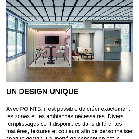
Luxembourg
(LU)
Malaisie
(MY)
Maroc
(MA)
Mauritanie
(MR)
Nigeria
(NG)
Norvège
(NO)
Nouvelle-Zélande
(NZ)
Oman
(OM)
Pays-Bas
(NL)
Philippines
(PH)
UN DESIGN UNIQUE
Pologne
(PL)
Portugal
(PT)
Avec POINTS, il est possible de créer exactement
Qatar
(QA)
les zones et les ambiances nécessaires. Divers
Reste du monde
()
remplissages sont disponibles dans différentes
Roumanie
(RO)
matières, textures et couleurs afin de personnaliser
Russie
chaque design. La liberté de conception est ici
(RU)