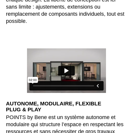
sans limite : ajustements, extensions ou
République tchèque
(CZ)
remplacement de composants individuels, tout est
Serbie
(RS)
possible.
Singapour
(SG)
Slovaquie
(SK)
Slovénie
(SI)
Suisse
(CH)
Suède
(SE)
Sénégal
(SN)
Tanzanie
(TZ)
Taïwan
(TW)
Thaïlande
(TH)
Tunisien
(TN)
AUTONOME, MODULAIRE, FLEXIBLE
PLUG & PLAY
Ukraine
(UA)
POINTS by Bene est un système autonome et
Égypte
(EG)
modulaire qui structure l’espace en respectant les
Émirats arabes unis
(AE)
ressources et sans nécessiter de gros travaux