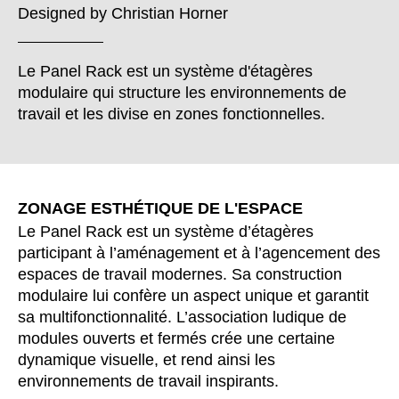
Bulgaria
(BG)
Designed by
Christian Horner
Canada
(CA)
Chine
(CN)
Le Panel Rack est un système d'étagères
Corée du Sud
(KR)
modulaire qui structure les environnements de
Croatie
(HR)
travail et les divise en zones fonctionnelles.
Côte d'Ivoire
(CI)
Danemark
(DK)
Espagne
(ES)
ZONAGE ESTHÉTIQUE DE L'ESPACE
Finlande
(FI)
Le Panel Rack est un système d’étagères
France
(FR)
participant à l’aménagement et à l’agencement des
Ghana
(GH)
espaces de travail modernes. Sa construction
Grande-Bretagne
(GB)
modulaire lui confère un aspect unique et garantit
Grèce
sa multifonctionnalité. L’association ludique de
(GR)
modules ouverts et fermés crée une certaine
Guinée
(GN)
dynamique visuelle, et rend ainsi les
Hong Kong
(HK)
environnements de travail inspirants.
Hongrie
(HU)