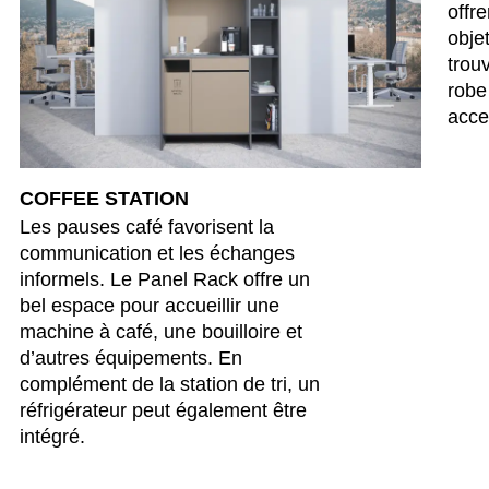
offr
République tchèque
(CZ)
obje
Serbie
(RS)
trou
robe
Singapour
(SG)
acce
Slovaquie
(SK)
Slovénie
(SI)
Suisse
(CH)
COFFEE STATION
Suède
(SE)
Les pauses café favorisent la
Sénégal
(SN)
communication et les échanges
informels. Le Panel Rack offre un
Tanzanie
(TZ)
bel espace pour accueillir une
Taïwan
(TW)
machine à café, une bouilloire et
Thaïlande
(TH)
d’autres équipements. En
Tunisien
(TN)
complément de la station de tri, un
Ukraine
réfrigérateur peut également être
(UA)
intégré.
Égypte
(EG)
Émirats arabes unis
(AE)