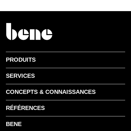
NF noyer américan
NR noyer sienne
MELAMINE - MÉLAMINE
EZ chêne vicenza
MA aluminium
PRODUITS
MAK Érable classique
MB basalte
SERVICES
CONCEPTS & CONNAISSANCES
RÉFÉRENCES
BENE