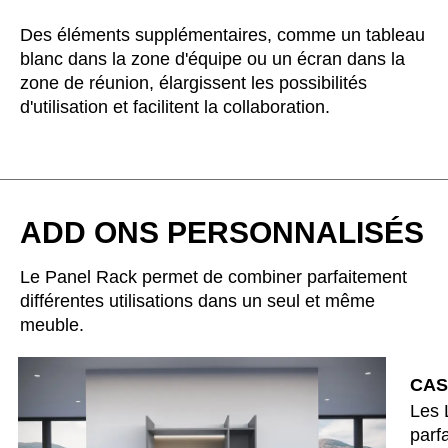
Luxembourg
(LU)
Des éléments supplémentaires, comme un tableau
Malaisie
(MY)
blanc dans la zone d'équipe ou un écran dans la
Maroc
(MA)
zone de réunion, élargissent les possibilités
Mauritanie
(MR)
d'utilisation et facilitent la collaboration.
Nigeria
(NG)
Norvège
(NO)
Nouvelle-Zélande
(NZ)
Oman
(OM)
ADD ONS PERSONNALISÉS
Pays-Bas
(NL)
Philippines
(PH)
Le Panel Rack permet de combiner parfaitement
Pologne
différentes utilisations dans un seul et même
(PL)
meuble.
Portugal
(PT)
Qatar
(QA)
CAS
Reste du monde
()
Les 
Roumanie
(RO)
parf
Russie
(RU)