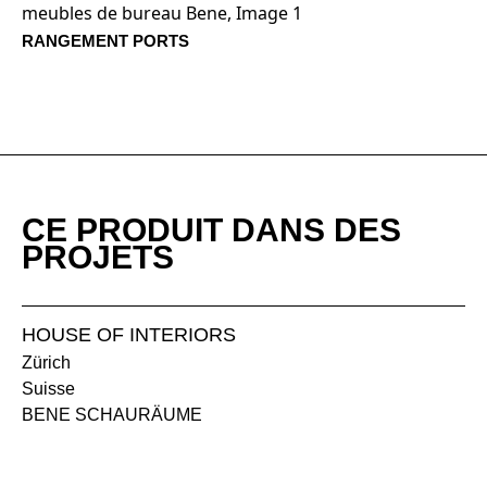
RANGEMENT PORTS
ER chêne amaretto
EV chêne vulcano
EY chêne sylt
KD châtaignier naturel
KP châtaignier brun
KQ châtaignier gris
CE PRODUIT DANS DES
PROJETS
NB noyer umbra
HOUSE OF INTERIORS
Zürich
Suisse
BENE SCHAURÄUME
NA noyer anthracite