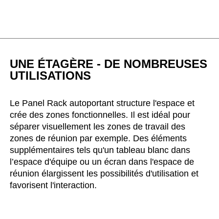
Inde
(IN)
Indonésie
(ID)
Iran
(IR)
Irlande
(IE)
UNE ÉTAGÈRE - DE NOMBREUSES
Irlande du Nord (UK)
(GB)
UTILISATIONS
Israël
(IL)
Italie
(IT)
Le Panel Rack autoportant structure l'espace et
Japon
(JP)
crée des zones fonctionnelles. Il est idéal pour
Jordanie
(JO)
séparer visuellement les zones de travail des
zones de réunion par exemple. Des éléments
Kazakhstan
(KZ)
supplémentaires tels qu'un tableau blanc dans
Kenya
(KE)
l’espace d'équipe ou un écran dans l'espace de
Koweït
(KW)
réunion élargissent les possibilités d'utilisation et
Lettonie
(LV)
favorisent l'interaction.
Liechtenstein
(LI)
Lituanie
(LT)