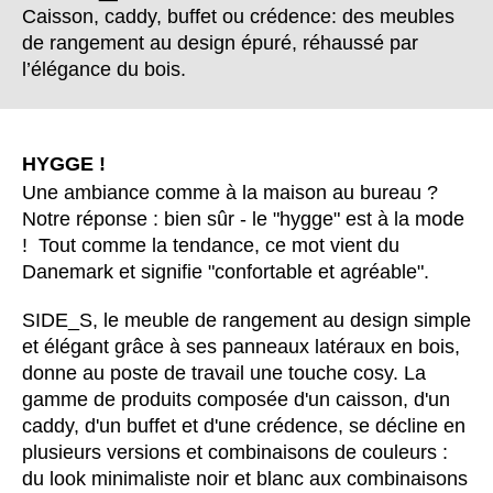
Bulgaria
(BG)
Caisson, caddy, buffet ou crédence: des meubles
Canada
de rangement au design épuré, réhaussé par
(CA)
l’élégance du bois.
Chine
(CN)
Corée du Sud
(KR)
Croatie
(HR)
HYGGE !
Côte d'Ivoire
(CI)
Une ambiance comme à la maison au bureau ?
Danemark
(DK)
Notre réponse : bien sûr - le "hygge" est à la mode
Espagne
(ES)
! Tout comme la tendance, ce mot vient du
Finlande
(FI)
Danemark et signifie "confortable et agréable".
France
(FR)
SIDE_S, le meuble de rangement au design simple
Ghana
(GH)
et élégant grâce à ses panneaux latéraux en bois,
Grande-Bretagne
(GB)
donne au poste de travail une touche cosy. La
Grèce
(GR)
gamme de produits composée d'un caisson, d'un
Guinée
caddy, d'un buffet et d'une crédence, se décline en
(GN)
plusieurs versions et combinaisons de couleurs :
Hong Kong
(HK)
du look minimaliste noir et blanc aux combinaisons
Hongrie
(HU)