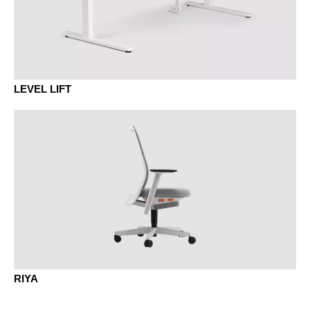
KD châtaignier naturel
LEVEL LIFT
MELAMINE - MÉLAMINE
MAK Érable classique
MA aluminium
RIYA
MB basalte
MBK hêtre classique