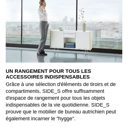
République tchèque
(CZ)
Serbie
(RS)
Singapour
(SG)
Slovaquie
(SK)
Slovénie
(SI)
Suisse
(CH)
Suède
(SE)
Sénégal
(SN)
UN RANGEMENT POUR TOUS LES
Tanzanie
(TZ)
ACCESSOIRES INDISPENSABLES
Taïwan
(TW)
Grâce à une sélection d'éléments de tiroirs et de
Thaïlande
compartiments, SIDE_S offre suffisamment
(TH)
d'espace de rangement pour tous les objets
Tunisien
(TN)
indispensables de la vie quotidienne. SIDE_S
Ukraine
(UA)
prouve que le mobilier de bureau autrichien peut
Égypte
(EG)
également incarner le "hygge".
Émirats arabes unis
(AE)