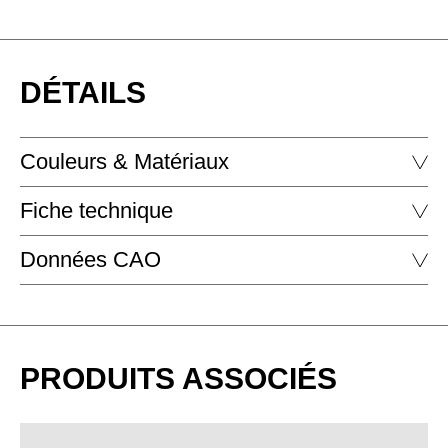
DÉTAILS
Couleurs & Matériaux
Fiche technique
EBENISTERIE - EBENISTERIE
Données CAO
SIDE_S
SIDE_S CONTAINER
DOWNLOAD
PRODUITS ASSOCIÉS
SIDE_S CADDY
SIDE_S BACKBOARD