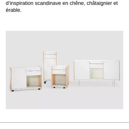
d’inspiration scandinave en chêne, châtaignier et
Inde
(IN)
érable.
Indonésie
(ID)
Iran
(IR)
Irlande
(IE)
Irlande du Nord (UK)
(GB)
Israël
(IL)
Italie
(IT)
Japon
(JP)
Jordanie
(JO)
Kazakhstan
(KZ)
Kenya
(KE)
Koweït
(KW)
Lettonie
(LV)
Liechtenstein
(LI)
Lituanie
(LT)