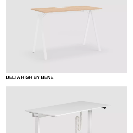
AK sycomore
ER chêne amaretto
SIDE_S SIDEBOARD
EY chêne sylt
SIDE_S CONTAINER
SIDE_S CADDY
SIDE_S SIDEBOARD
SIDE_S BACKBOARD
DELTA HIGH BY BENE
EV chêne vulcano