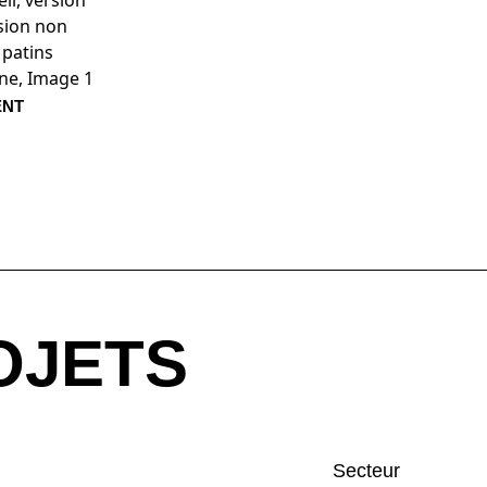
L5 Concrete 30082
L5 Coral 30118
ENT
c 30107
s exigences de la norme Oeko-Tex 100.
ll 30100
OJETS
L5 Forest 30127
L5 Ginger 30096
 30102
L5 Ice 30075
L5 Ivory 30161
Secteur
in 30089
L5 Mango 30120
L5 Marble 30105