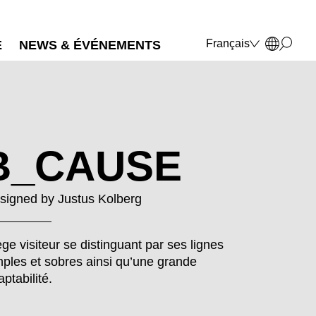
Français
E
NEWS & ÉVÉNEMENTS
Deutsch
English
Polski
Italiano
B_CAUSE
signed by
Justus Kolberg
ège visiteur se distinguant par ses lignes
mples et sobres ainsi qu’une grande
ptabilité.