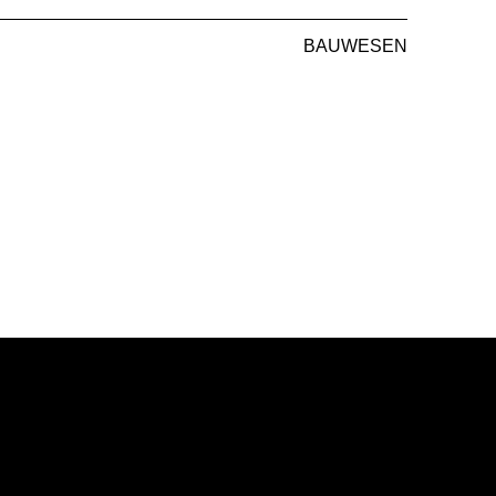
BAUWESEN
30128
L5 Mud 30086
L5 Mushroom 30169
ment 30151
L5 Petroleum 30126
L5 Redbrown 30172
30076
L5 Sandstone 30133