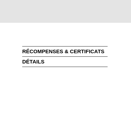
RÉCOMPENSES & CERTIFICATS
DÉTAILS
MARKT
uvelle-Zélande
(NZ)
an
(OM)
ys-Bas
(NL)