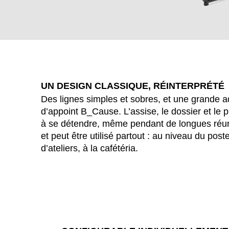
UN DESIGN CLASSIQUE, RÉINTERPRÉTÉ
Des lignes simples et sobres, et une grande ad
d’appoint B_Cause. L’assise, le dossier et le 
à se détendre, même pendant de longues réuni
et peut être utilisé partout : au niveau du post
WÄHL
d’ateliers, à la cafétéria.
Afrique du Sud
(ZA)
Allemagne
(DE)
Arabie saoudite
(SA)