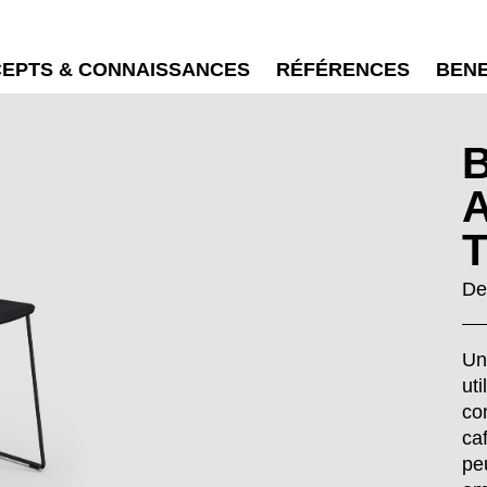
EPTS & CONNAISSANCES
RÉFÉRENCES
BEN
De
Un
ut
co
ca
pe