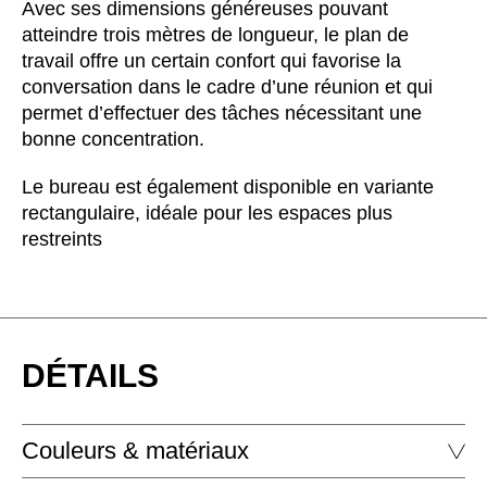
Avec ses dimensions généreuses pouvant
Luxembourg
(LU)
atteindre trois mètres de longueur, le plan de
Malaisie
(MY)
travail offre un certain confort qui favorise la
Maroc
(MA)
conversation dans le cadre d’une réunion et qui
Mauritanie
(MR)
permet d’effectuer des tâches nécessitant une
Nigeria
bonne concentration.
(NG)
Norvège
(NO)
Le bureau est également disponible en variante
Nouvelle-Zélande
(NZ)
rectangulaire, idéale pour les espaces plus
Oman
(OM)
restreints
Pays-Bas
(NL)
Philippines
(PH)
Pologne
(PL)
Portugal
(PT)
DÉTAILS
Qatar
(QA)
Reste du monde
()
Couleurs & matériaux
Roumanie
(RO)
Russie
(RU)