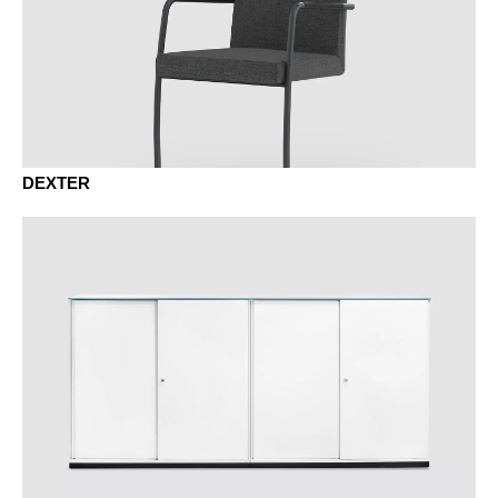
ER chêne amaretto
DEXTER
EY chêne sylt
KD châtaignier naturel
KP châtaignier brun
KQ châtaignier gris
NA noyer anthracite
NB noyer umbra
NF noyer américan