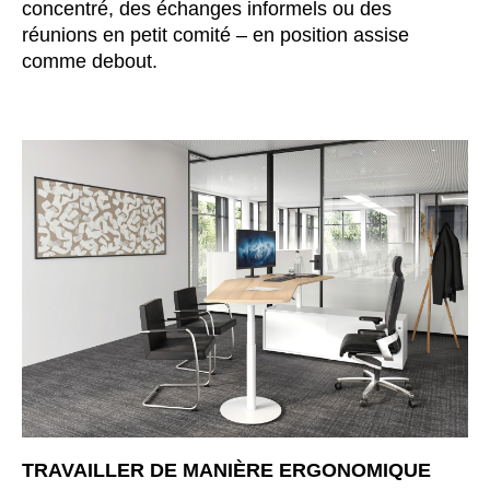
concentré, des échanges informels ou des
Inde
(IN)
réunions en petit comité – en position assise
Indonésie
(ID)
comme debout.
Iran
(IR)
Irlande
(IE)
Irlande du Nord (UK)
(GB)
Israël
(IL)
Italie
(IT)
Japon
(JP)
Jordanie
(JO)
Kazakhstan
(KZ)
Kenya
(KE)
Koweït
(KW)
Lettonie
(LV)
Liechtenstein
(LI)
Lituanie
TRAVAILLER DE MANIÈRE ERGONOMIQUE
(LT)