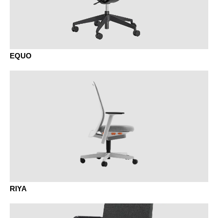
BJ bambou
BU hêtre naturel
EQUO
EF chêne naturel
EG chêne gris
EV chêne vulcano
RIYA