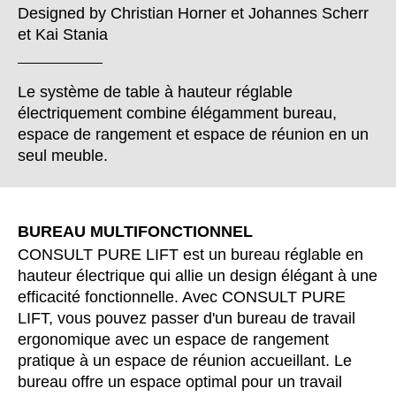
Bulgaria
(BG)
Designed by
Christian Horner
et
Johannes Scherr
Canada
et
Kai Stania
(CA)
Chine
(CN)
Corée du Sud
(KR)
Le système de table à hauteur réglable
Croatie
(HR)
électriquement combine élégamment bureau,
espace de rangement et espace de réunion en un
Côte d'Ivoire
(CI)
seul meuble.
Danemark
(DK)
Espagne
(ES)
Finlande
(FI)
BUREAU MULTIFONCTIONNEL
France
(FR)
CONSULT PURE LIFT est un bureau réglable en
Ghana
(GH)
hauteur électrique qui allie un design élégant à une
Grande-Bretagne
(GB)
efficacité fonctionnelle. Avec CONSULT PURE
Grèce
(GR)
LIFT, vous pouvez passer d'un bureau de travail
ergonomique avec un espace de rangement
Guinée
(GN)
pratique à un espace de réunion accueillant. Le
Hong Kong
(HK)
bureau offre un espace optimal pour un travail
Hongrie
(HU)