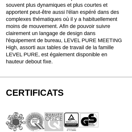
Bulgaria
(BG)
souvent plus dynamiques et plus courtes et
Canada
(CA)
apportent peut-être aussi l'élan espéré dans des
complexes thématiques où il y a habituellement
Chine
(CN)
moins de mouvement. Afin de pouvoir suivre
Corée du Sud
(KR)
clairement un langage de design dans
Croatie
(HR)
l'équipement de bureau, LEVEL PURE MEETING
Côte d'Ivoire
(CI)
High, assorti aux tables de travail de la famille
Danemark
(DK)
LEVEL PURE, est également disponible en
hauteur debout fixe.
Espagne
(ES)
Finlande
(FI)
France
(FR)
Ghana
(GH)
CERTIFICATS
Grande-Bretagne
(GB)
Grèce
(GR)
Guinée
(GN)
Hong Kong
(HK)
Hongrie
(HU)