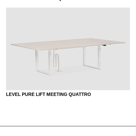
KD châtaignier naturel
LEVEL PURE LIFT MEETING QUATTRO
KP châtaignier brun
KQ châtaignier gris