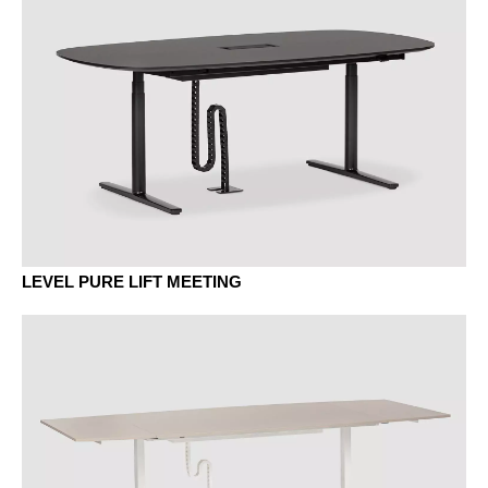
Luxembourg
(LU)
AK sycomore
Malaisie
(MY)
Maroc
(MA)
BU hêtre naturel
Mauritanie
(MR)
Nigeria
(NG)
Norvège
(NO)
Nouvelle-Zélande
(NZ)
Oman
(OM)
Pays-Bas
(NL)
LEVEL PURE LIFT MEETING
BJ bambou
Philippines
(PH)
Pologne
(PL)
EG chêne gris
Portugal
(PT)
Qatar
(QA)
Reste du monde
()
Roumanie
(RO)
Russie
(RU)