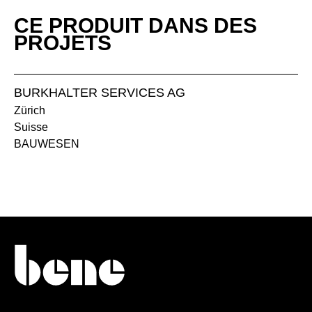
CE PRODUIT DANS DES
PROJETS
BURKHALTER SERVICES AG
Zürich
NA noyer anthracite
Suisse
NB noyer umbra
BAUWESEN
NF noyer américan
NR noyer sienne
FENIX - FENIX
Fenix blanc
noir fenix
MELAMINE - MÉLAMINE