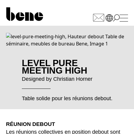
WÄHLEN SIE IHREN
MARKT
Afrique du Sud
(ZA)
LEVEL PURE
Allemagne
(DE)
MEETING HIGH
Arabie saoudite
(SA)
Designed by
Christian Horner
Arménie
(AM)
Australie
(AU)
Table solide pour les réunions debout.
Autriche
(AT)
Bahreïn
(BH)
Belgique
(BE)
RÉUNION DEBOUT
Biélorussie
(BY)
Les réunions collectives en position debout sont