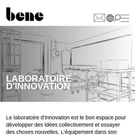
WÄHLEN SIE IHREN
MARKT
Afrique du Sud
(ZA)
Allemagne
(DE)
Arabie saoudite
LABORATOIRE
(SA)
D'INNOVATION
Arménie
(AM)
Australie
(AU)
Autriche
(AT)
Bahreïn
(BH)
Le laboratoire d’innovation est le bon espace pour
Belgique
(BE)
développer des idées collectivement et essayer
Biélorussie
(BY)
des choses nouvelles. L’équipement dans son