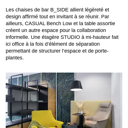
République tchèque
(CZ)
Les chaises de bar B_SIDE allient légèreté et
Serbie
design affirmé tout en invitant à se réunir. Par
(RS)
ailleurs, CASUAL Bench Low et la table assortie
Singapour
(SG)
créent un autre espace pour la collaboration
Slovaquie
(SK)
informelle. Une étagère STUDIO à mi-hauteur fait
Slovénie
(SI)
ici office à la fois d’élément de séparation
Suisse
(CH)
permettant de structurer l’espace et de porte-
Suède
plantes.
(SE)
Sénégal
(SN)
Tanzanie
(TZ)
Taïwan
(TW)
Thaïlande
(TH)
Tunisien
(TN)
Ukraine
(UA)
Égypte
(EG)
Émirats arabes unis
(AE)