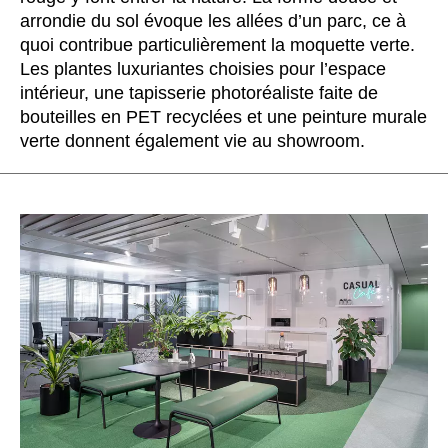
arrondie du sol évoque les allées d’un parc, ce à
Inde
(IN)
quoi contribue particulièrement la moquette verte.
Indonésie
(ID)
Les plantes luxuriantes choisies pour l’espace
Iran
(IR)
intérieur, une tapisserie photoréaliste faite de
Irlande
(IE)
bouteilles en PET recyclées et une peinture murale
Irlande du Nord (UK)
verte donnent également vie au showroom.
(GB)
Israël
(IL)
Italie
(IT)
Japon
(JP)
Jordanie
(JO)
Kazakhstan
(KZ)
Kenya
(KE)
Koweït
(KW)
Lettonie
(LV)
Liechtenstein
(LI)
Lituanie
(LT)