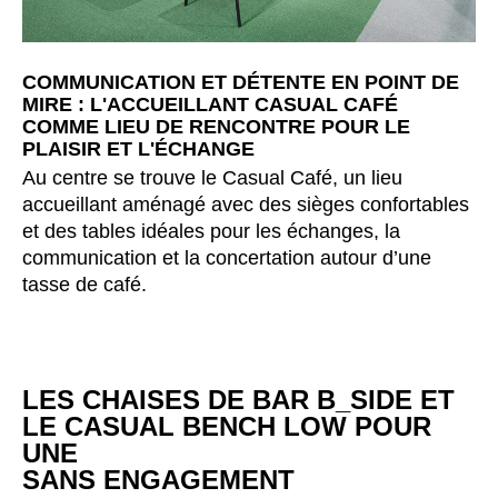
Luxembourg
(LU)
Malaisie
(MY)
Maroc
(MA)
COMMUNICATION ET DÉTENTE EN POINT DE
MIRE : L'ACCUEILLANT CASUAL CAFÉ
Mauritanie
(MR)
COMME LIEU DE RENCONTRE POUR LE
Nigeria
(NG)
PLAISIR ET L'ÉCHANGE
Norvège
(NO)
Au centre se trouve le Casual Café, un lieu
accueillant aménagé avec des sièges confortables
Nouvelle-Zélande
(NZ)
et des tables idéales pour les échanges, la
Oman
(OM)
communication et la concertation autour d’une
Pays-Bas
(NL)
tasse de café.
Philippines
(PH)
Pologne
(PL)
Portugal
(PT)
LES CHAISES DE BAR B_SIDE ET
Qatar
(QA)
LE CASUAL BENCH LOW POUR
Reste du monde
()
UNE
Roumanie
(RO)
SANS ENGAGEMENT
Russie
(RU)