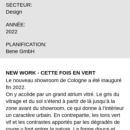
Bulgaria
(BG)
SECTEUR:
Canada
(CA)
Design
Chine
(CN)
ANNÉE:
Corée du Sud
(KR)
2022
Croatie
(HR)
Côte d'Ivoire
PLANIFICATION:
(CI)
Bene GmbH
Danemark
(DK)
Espagne
(ES)
Finlande
(FI)
NEW WORK - CETTE FOIS EN VERT
France
(FR)
Le nouveau showroom de Cologne a été inauguré
Ghana
(GH)
fin 2022.
On y accède par un grand atrium vitré. Le gris du
Grande-Bretagne
(GB)
vitrage et du sol s’étend à partir de là jusqu’à la
Grèce
(GR)
zone avant du showroom, ce qui donne à l’intérieur
Guinée
(GN)
un caractère urbain. En contrepartie, les tons vert
Hong Kong
(HK)
vif et les contrastes apportés par les dégradés de
Hongrie
rouge y font entrer la nature. La forme douce et
(HU)