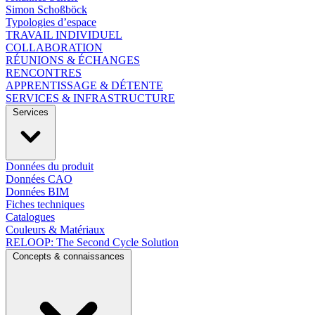
Simon Schoßböck
Typologies d’espace
TRAVAIL INDIVIDUEL
COLLABORATION
RÉUNIONS & ÉCHANGES
RENCONTRES
APPRENTISSAGE & DÉTENTE
SERVICES & INFRASTRUCTURE
Services
Données du produit
Données CAO
Données BIM
Fiches techniques
Catalogues
Couleurs & Matériaux
RELOOP: The Second Cycle Solution
Concepts & connaissances