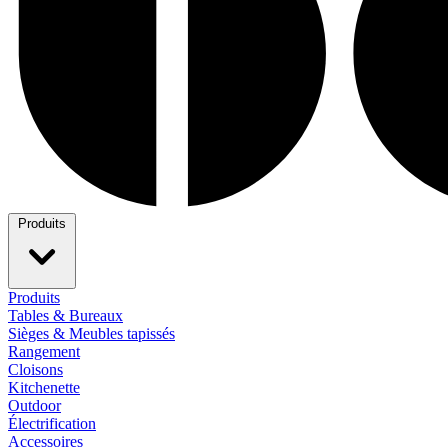
Produits
Produits
Tables & Bureaux
Sièges & Meubles tapissés
Rangement
Cloisons
Kitchenette
Outdoor
Électrification
Accessoires