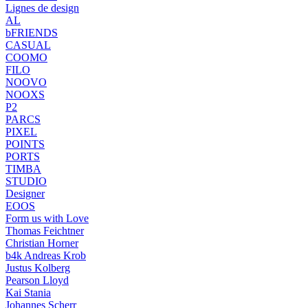
Lignes de design
AL
bFRIENDS
CASUAL
COOMO
FILO
NOOVO
NOOXS
P2
PARCS
PIXEL
POINTS
PORTS
TIMBA
STUDIO
Designer
EOOS
Form us with Love
Thomas Feichtner
Christian Horner
b4k Andreas Krob
Justus Kolberg
Pearson Lloyd
Kai Stania
Johannes Scherr