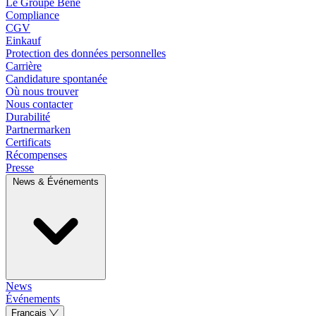
Le Groupe Bene
Compliance
CGV
Einkauf
Protection des données personnelles
Carrière
Candidature spontanée
Où nous trouver
Nous contacter
Durabilité
Partnermarken
Certificats
Récompenses
Presse
News & Événements
News
Événements
Français