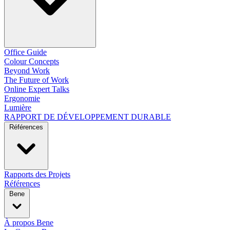
Office Guide
Colour Concepts
Beyond Work
The Future of Work
Online Expert Talks
Ergonomie
Lumière
RAPPORT DE DÉVELOPPEMENT DURABLE
Références
Rapports des Projets
Références
Bene
À propos Bene