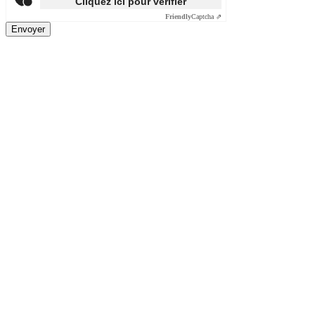
Cliquez ici pour vérifier
Friendly
Captcha ⇗
Envoyer