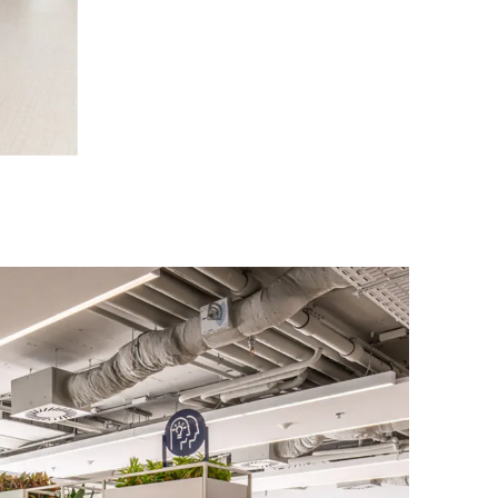
négal
(SN)
nzanie
(TZ)
ïwan
(TW)
aïlande
(TH)
isien
(TN)
raine
(UA)