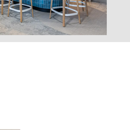
MARKT
uvelle-Zélande
(NZ)