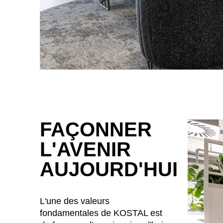
Finlande
(FI)
France
(FR)
Ghana
(GH)
Grande-Bretagne
(GB)
Grèce
(GR)
Guinée
(GN)
FAÇONNER
Égypte
(EG)
L'AVENIR
Émirats arabes unis
(AE)
AUJOURD'HUI
L'une des valeurs
fondamentales de KOSTAL est