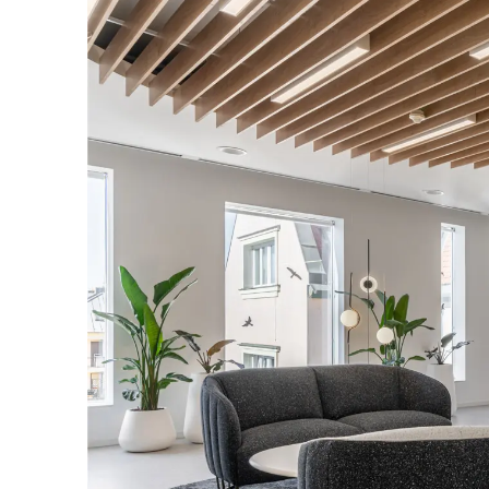
Allemagne
(DE)
Arabie saoudite
(SA)
Arménie
(AM)
Australie
(AU)
Autriche
(AT)
Bahreïn
(BH)
Belgique
(BE)
Biélorussie
(BY)
Bulgaria
(BG)
Canada
(CA)
Chine
(CN)
Corée du Sud
(KR)
Croatie
(HR)
Côte d'Ivoire
(CI)
Danemark
(DK)
Espagne
(ES)