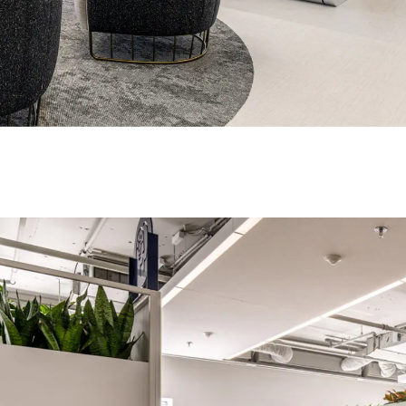
Luxembourg
Sé
(LU)
Malaisie
Ta
(MY)
Maroc
Ta
(MA)
Mauritanie
Th
(MR)
Nigeria
Tun
(NG)
Norvège
Uk
(NO)