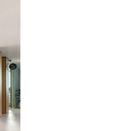
an
(OM)
ys-Bas
(NL)
lippines
(PH)
logne
(PL)
tugal
(PT)
tar
(QA)
ste du monde
()
umanie
(RO)
ssie
(RU)
publique tchèque
(CZ)
rbie
(RS)
ngapour
(SG)
ovaquie
(SK)
ovénie
(SI)
isse
(CH)
ède
(SE)