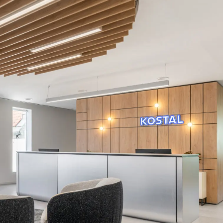
Hongrie
Om
(HU)
Inde
Pa
(IN)
Indonésie
Phi
(ID)
Iran
Po
(IR)
Irlande
Por
(IE)
Irlande du Nord (UK)
Qa
(GB)
Israël
Re
(IL)
Italie
Ro
(IT)
Japon
Ru
(JP)
Jordanie
Ré
(JO)
Kazakhstan
Se
(KZ)
Kenya
Si
(KE)
Koweït
Sl
(KW)
Lettonie
Sl
(LV)
Liechtenstein
Su
(LI)
Lituanie
Su
(LT)