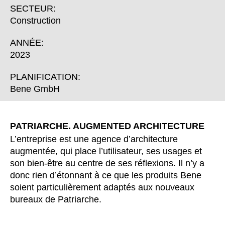
Bulgaria
(BG)
SECTEUR:
Canada
(CA)
Construction
Chine
(CN)
ANNÉE:
Corée du Sud
(KR)
2023
Croatie
(HR)
Côte d'Ivoire
PLANIFICATION:
(CI)
Bene GmbH
Danemark
(DK)
Espagne
(ES)
Finlande
(FI)
PATRIARCHE. AUGMENTED ARCHITECTURE
France
(FR)
L’entreprise est une agence d’architecture
Ghana
(GH)
augmentée, qui place l’utilisateur, ses usages et
son bien-être au centre de ses réflexions. Il n’y a
Grande-Bretagne
(GB)
donc rien d’étonnant à ce que les produits Bene
Grèce
(GR)
soient particulièrement adaptés aux nouveaux
Guinée
(GN)
bureaux de Patriarche.
Hong Kong
(HK)
Hongrie
(HU)