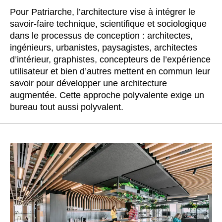
Luxembourg
(LU)
Pour Patriarche, l’architecture vise à intégrer le
Malaisie
(MY)
savoir-faire technique, scientifique et sociologique
Maroc
(MA)
dans le processus de conception : architectes,
ingénieurs, urbanistes, paysagistes, architectes
Mauritanie
(MR)
d’intérieur, graphistes, concepteurs de l’expérience
Nigeria
(NG)
utilisateur et bien d’autres mettent en commun leur
Norvège
(NO)
savoir pour développer une architecture
Nouvelle-Zélande
(NZ)
augmentée. Cette approche polyvalente exige un
Oman
bureau tout aussi polyvalent.
(OM)
Pays-Bas
(NL)
Philippines
(PH)
Pologne
(PL)
Portugal
(PT)
Qatar
(QA)
Reste du monde
()
Roumanie
(RO)
Russie
(RU)