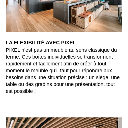
République tchèque
(CZ)
Serbie
(RS)
Singapour
(SG)
Slovaquie
(SK)
Slovénie
(SI)
LA FLEXIBILITÉ AVEC PIXEL
Suisse
(CH)
PIXEL n’est pas un meuble au sens classique du
terme. Ces boîtes individuelles se transforment
Suède
(SE)
rapidement et facilement afin de créer à tout
Sénégal
(SN)
moment le meuble qu’il faut pour répondre aux
Tanzanie
(TZ)
besoins dans une situation précise : un siège, une
Taïwan
(TW)
table ou des gradins pour une présentation, tout
Thaïlande
est possible !
(TH)
Tunisien
(TN)
Ukraine
(UA)
Égypte
(EG)
Émirats arabes unis
(AE)