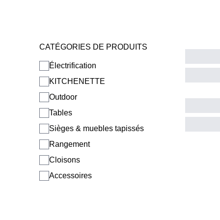
Afrique du Sud
(ZA)
CATÉGORIES DE PRODUITS
Allemagne
(DE)
Électrification
Arabie saoudite
(SA)
KITCHENETTE
Arménie
(AM)
Outdoor
Australie
(AU)
Tables
Autriche
(AT)
Bahreïn
Sièges & muebles tapissés
(BH)
Belgique
(BE)
Rangement
Biélorussie
(BY)
Cloisons
Bulgaria
(BG)
Accessoires
Canada
(CA)
Chine
(CN)
Corée du Sud
(KR)