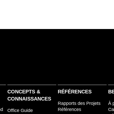
Koweït
Sl
(KW)
Lettonie
Sl
(LV)
Liechtenstein
Su
(LI)
Lituanie
Su
(LT)
Luxembourg
Sé
(LU)
Malaisie
Ta
(MY)
Maroc
Ta
(MA)
Mauritanie
Th
(MR)
Nigeria
Tun
(NG)
Norvège
Uk
(NO)
CONCEPTS &
RÉFÉRENCES
B
CONNAISSANCES
Rapports des Projets
À 
nd
Références
Ca
Office Guide