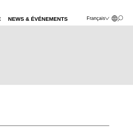
Français
E
NEWS & ÉVÉNEMENTS
Deutsch
English
Polski
Italiano
MARKT