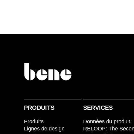
Croatie
(HR)
Côte d'Ivoire
(CI)
Danemark
(DK)
Espagne
(ES)
Finlande
(FI)
France
(FR)
Ghana
(GH)
Grande-Bretagne
(GB)
Grèce
(GR)
Guinée
(GN)
PRODUITS
SERVICES
Égypte
(EG)
Produits
Données du produit
Émirats arabes unis
(AE)
Lignes de design
RELOOP: The Seco