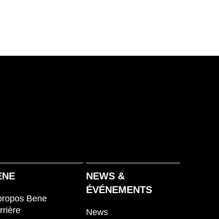
ovaquie
(SK)
ovénie
(SI)
isse
(CH)
ède
(SE)
négal
(SN)
nzanie
(TZ)
ïwan
(TW)
aïlande
(TH)
isien
(TN)
raine
(UA)
ENE
NEWS &
ÉVÉNEMENTS
propos Bene
rrière
News