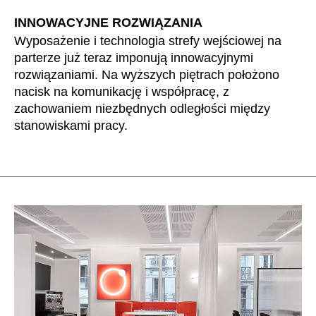
Mauretania
(MR)
INNOWACYJNE ROZWIĄZANIA
Niemcy
(DE)
Wyposażenie i technologia strefy wejściowej na
Nigeria
(NG)
parterze już teraz imponują innowacyjnymi
Norwegia
(NO)
rozwiązaniami. Na wyższych piętrach położono
Nowa Zelandia
(NZ)
nacisk na komunikację i współpracę, z
zachowaniem niezbędnych odległości między
Oman
(OM)
stanowiskami pracy.
Polska
(PL)
Portugalia
(PT)
Republika Czeska
(CZ)
Republika Południowej Afryki
(ZA)
Reszta świata
()
Rosja
(RU)
Rumunia
(RO)
Senegal
(SN)
Serbia
(RS)
Singapur
(SG)