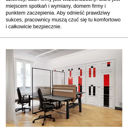
miejscem spotkań i wymiany, domem firmy i
Irlandia Północna
(GB)
punktem zaczepienia. Aby odnieść prawdziwy
Izrael
(IL)
sukces, pracownicy muszą czuć się tu komfortowo
Japonia
(JP)
i całkowicie bezpiecznie.
Jordania
(JO)
Kanada
(CA)
Katar
(QA)
Kazachstan
(KZ)
Kenia
(KE)
Korea Południowa
(KR)
Kuwejt
(KW)
Liechtenstein
(LI)
Litwa
(LT)
Luksemburg
(LU)
Malezja
(MY)
Maroko
(MA)