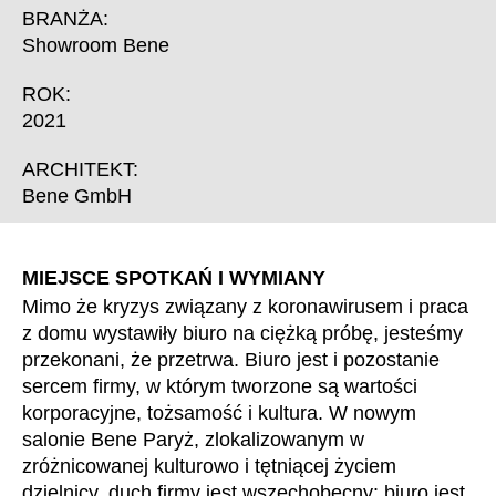
Chorwacja
(HR)
BRANŻA:
Dania
(DK)
Showroom Bene
Egipt
(EG)
ROK:
Filipiny
(PH)
2021
Finlandia
(FI)
Francja
ARCHITEKT:
(FR)
Bene GmbH
Ghana
(GH)
Grecja
(GR)
Gwinea
(GN)
MIEJSCE SPOTKAŃ I WYMIANY
Hiszpania
(ES)
Mimo że kryzys związany z koronawirusem i praca
Holandia
(NL)
z domu wystawiły biuro na ciężką próbę, jesteśmy
przekonani, że przetrwa. Biuro jest i pozostanie
Hongkong
(HK)
sercem firmy, w którym tworzone są wartości
Indie
(IN)
korporacyjne, tożsamość i kultura. W nowym
Indonezja
(ID)
salonie Bene Paryż, zlokalizowanym w
Iran
(IR)
zróżnicowanej kulturowo i tętniącej życiem
Irlandia
dzielnicy, duch firmy jest wszechobecny: biuro jest
(IE)