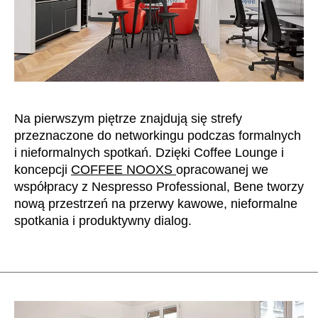
Szwajcaria
(CH)
Szwecja
(SE)
Słowacja
(SK)
Słowenia
(SI)
Tajlandia
(TH)
Na pierwszym piętrze znajdują się strefy
Tajwan
(TW)
przeznaczone do networkingu podczas formalnych
Tanzania
(TZ)
i nieformalnych spotkań. Dzięki Coffee Lounge i
Tunezja
(TN)
koncepcji
COFFEE NOOXS
opracowanej we
Ukraina
(UA)
współpracy z Nespresso Professional, Bene tworzy
nową przestrzeń na przerwy kawowe, nieformalne
Wielka Brytania
(GB)
spotkania i produktywny dialog.
Wybrzeże Kości Słoniowej
(CI)
Węgry
(HU)
Włochy
(IT)
Zjednoczone Emiraty Arabskie
(AE)
Łotwa
(LV)